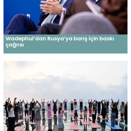
Wadephul’dan Rusya’ya barış için baskı
çağrısı