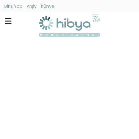
Giriş Yap
Arşiv
Künye
Ara
Gündem
Ekonomi
Dünya
Yaşam
Kültür
-
Sanat
Spor