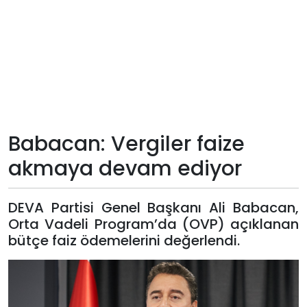
Teknoloji
Sektörel
Arşiv
Künye
Babacan: Vergiler faize
akmaya devam ediyor
Giriş
Yap
DEVA Partisi Genel Başkanı Ali Babacan,
Orta Vadeli Program’da (OVP) açıklanan
bütçe faiz ödemelerini değerlendi.