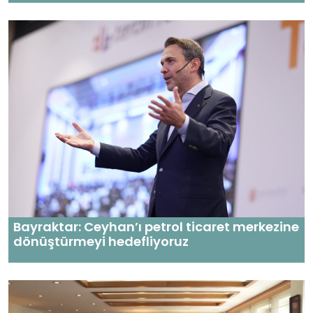
Bayraktar: Ceyhan’ı petrol ticaret merkezine
dönüştürmeyi hedefliyoruz