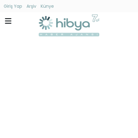
Giriş Yap
Arşiv
Künye
Ara
Gündem
Ekonomi
Dünya
Yaşam
Kültür
-
Sanat
Spor