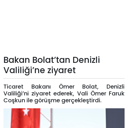
Teknoloji
Sektörel
Arşiv
Künye
Bakan Bolat’tan Denizli
Valiliği’ne ziyaret
Giriş
Yap
Ticaret Bakanı Ömer Bolat, Denizli
Valiliği’ni ziyaret ederek, Vali Ömer Faruk
Coşkun ile görüşme gerçekleştirdi.