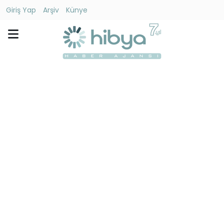
Giriş Yap
Arşiv
Künye
Ara
Gündem
Ekonomi
Dünya
Yaşam
Kültür
-
Sanat
Spor