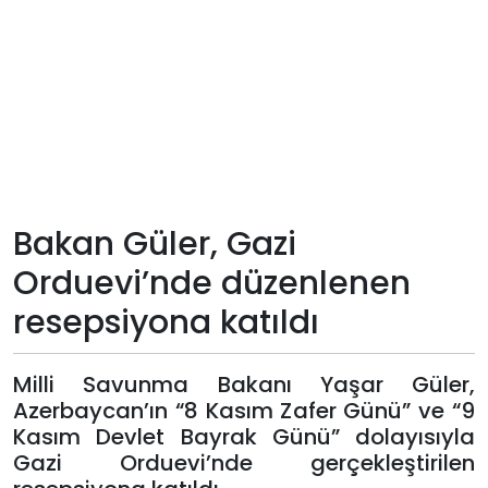
Teknoloji
Sektörel
Arşiv
Künye
Bakan Güler, Gazi
Giriş
Orduevi’nde düzenlenen
Yap
resepsiyona katıldı
Milli Savunma Bakanı Yaşar Güler,
Azerbaycan’ın “8 Kasım Zafer Günü” ve “9
Kasım Devlet Bayrak Günü” dolayısıyla
Gazi Orduevi’nde gerçekleştirilen