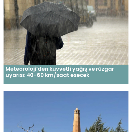
Meteoroloji’den kuvvetli yağış ve rüzgar
uyarısı: 40-60 km/saat esecek