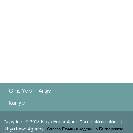
Giriş Yap
Arşiv
Künye
Copyright © 2023 Hibya Haber Ajansı Tüm hakları saklıdır. |
Hibya News Agency :
Спазва Етичния кодекс на Българските