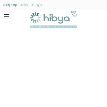
Giriş Yap
Arşiv
Künye
Ara
Gündem
Ekonomi
Dünya
Yaşam
Kültür
-
Sanat
Spor