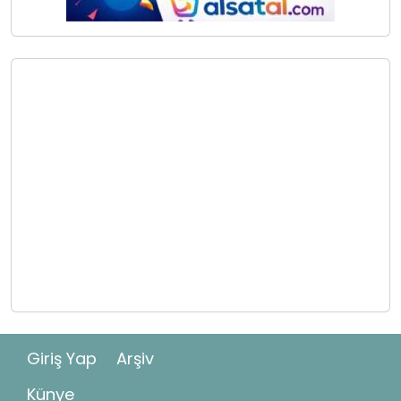
Giriş Yap
Arşiv
Künye