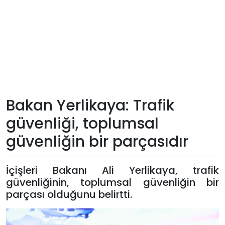
Teknoloji
Sektörel
Arşiv
Künye
Bakan Yerlikaya: Trafik
güvenliği, toplumsal
Giriş
güvenliğin bir parçasıdır
Yap
İçişleri Bakanı Ali Yerlikaya, trafik
güvenliğinin, toplumsal güvenliğin bir
parçası olduğunu belirtti.