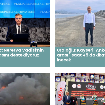
c: Neretva Vadisi’nin
Uraloğlu: Kayseri-Ank
sını destekliyoruz
arası 1 saat 45 dakik
inecek