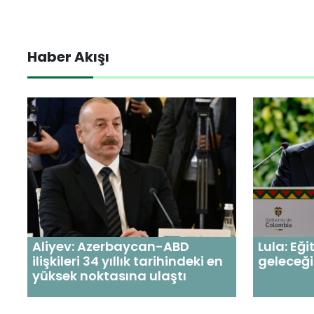
Haber Akışı
Aliyev: Azerbaycan-ABD
Lula: Eği
ilişkileri 34 yıllık tarihindeki en
geleceği
yüksek noktasına ulaştı