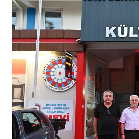
Teknoloji
Sektörel
Arşiv
Künye
Giriş
Yap