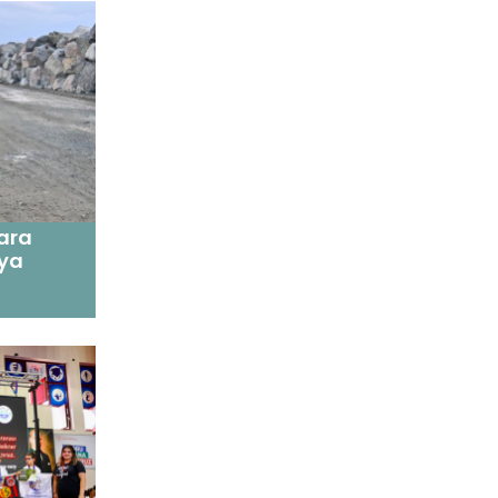
ara
aya