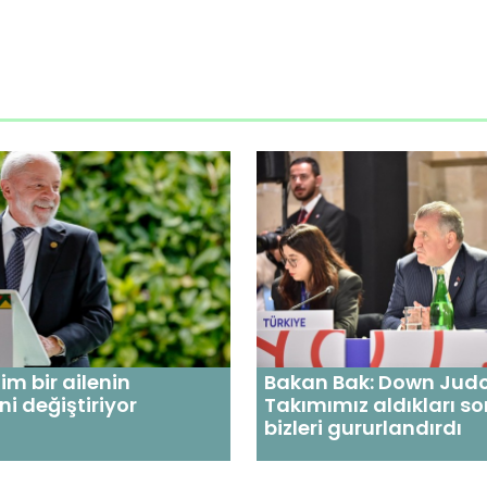
tim bir ailenin
Bakan Bak: Down Judo 
ni değiştiriyor
Takımımız aldıkları s
bizleri gururlandırdı