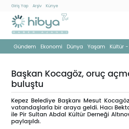
Giriş Yap
Arşiv
Künye
Ara
Gündem
Gündem
Ekonomi
Dünya
Yaşam
Kültür 
Ekonomi
Dünya
Başkan Kocagöz, oruç açm
Yaşam
buluştu
Kültür
Kepez Belediye Başkanı Mesut Kocagö
-
vatandaşlarla bir araya geldi. Hacı Bekt
Sanat
ile Pir Sultan Abdal Kültür Derneği Altı
paylaşıldı.
Spor