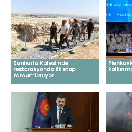
Şanlıurfa Kalesi’nde
Plenkovi
restorasyonda ilk etap
kalkınma
tamamlanıyor