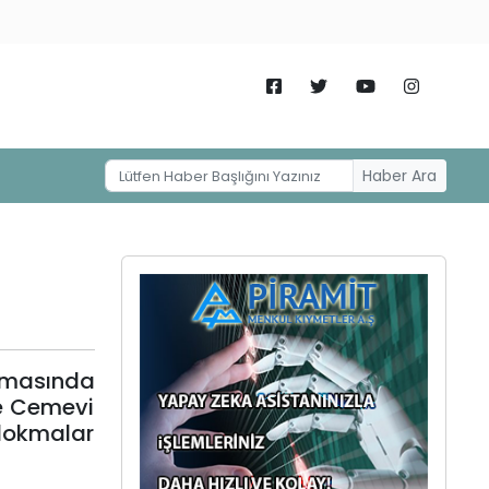
Haber Ara
kmasında
ve Cemevi
 lokmalar