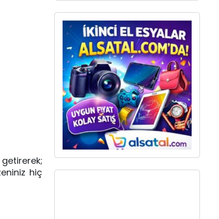
etirerek;
eniniz hiç