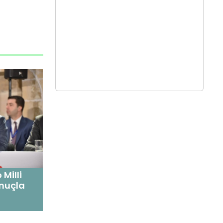
Milli
onuçla