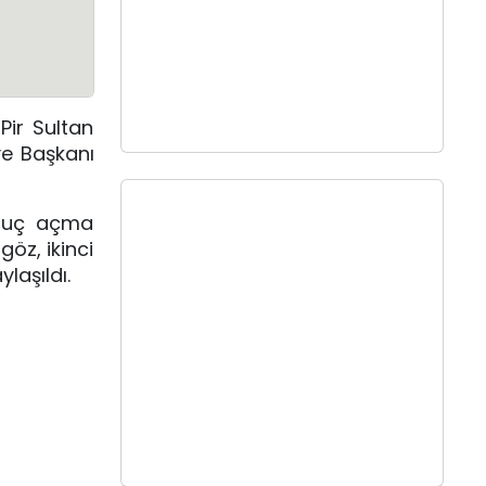
Pir Sultan
ye Başkanı
oruç açma
öz, ikinci
laşıldı.