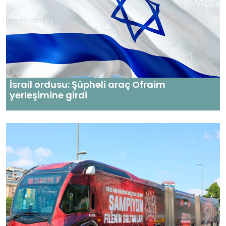
İsrail ordusu: Şüpheli araç Ofraim
yerleşimine girdi