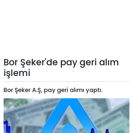
Teknoloji
Sektörel
Arşiv
Künye
Bor Şeker'de pay geri alım
işlemi
Giriş
Yap
Bor Şeker A.Ş, pay geri alımı yaptı.