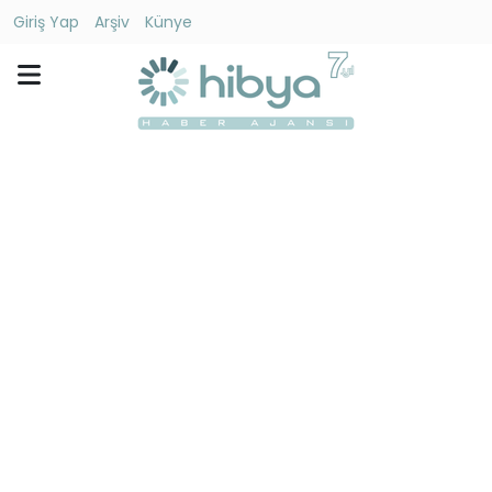
Giriş Yap
Arşiv
Künye
Ara
Gündem
Ekonomi
Dünya
Yaşam
Kültür
-
Sanat
Spor