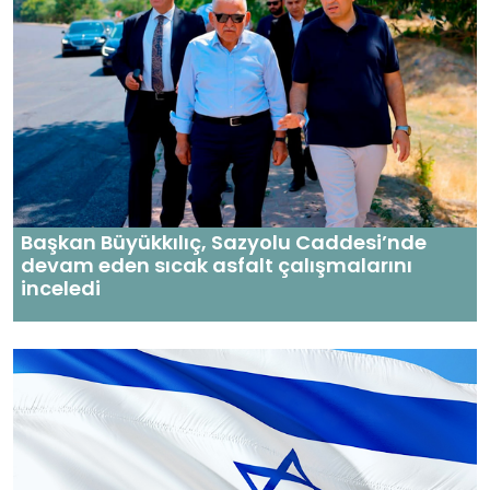
Başkan Büyükkılıç, Sazyolu Caddesi’nde
devam eden sıcak asfalt çalışmalarını
inceledi