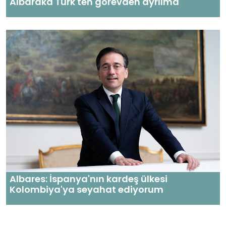
Albaraka Türk'ten görevden ayrılma
Albares: İspanya'nın kardeş ülkesi
Kolombiya'ya seyahat ediyorum