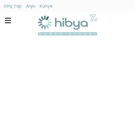
Giriş Yap
Arşiv
Künye
Ara
Gündem
Ekonomi
Dünya
Yaşam
Kültür
-
Sanat
Spor