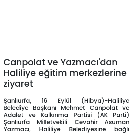
Teknoloji
Sektörel
Arşiv
Künye
Canpolat ve Yazmacı'dan
Haliliye eğitim merkezlerine
Giriş
ziyaret
Yap
Şanlıurfa, 16 Eylül (Hibya)-Haliliye
Belediye Başkanı Mehmet Canpolat ve
Adalet ve Kalkınma Partisi (AK Parti)
Şanlıurfa Milletvekili Cevahir Asuman
Yazmacı, Haliliye Belediyesine bağlı