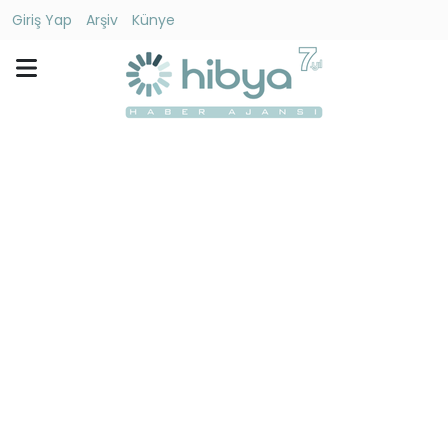
Giriş Yap
Arşiv
Künye
Ara
Gündem
Ekonomi
Dünya
Yaşam
Kültür
-
Sanat
Spor