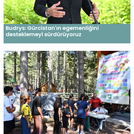
Budrys: Gürcistan'ın egemenliğini
desteklemeyi sürdürüyoruz