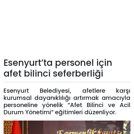
Teknoloji
Sektörel
Arşiv
Künye
Esenyurt’ta personel için
afet bilinci seferberliği
Giriş
Yap
Esenyurt Belediyesi, afetlere karşı
kurumsal dayanıklılığı artırmak amacıyla
personeline yönelik “Afet Bilinci ve Acil
Durum Yönetimi” eğitimleri düzenliyor.