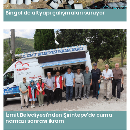
Bingöl'de altyapı çalışmaları sürüyor
İzmit Belediyesi'nden Şirintepe'de cuma
namazı sonrası ikram