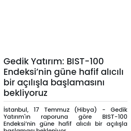
Teknoloji
Sektörel
Arşiv
Künye
Gedik Yatırım: BIST-100
Endeksi’nin güne hafif alıcılı
Giriş
bir açılışla başlamasını
Yap
bekliyoruz
İstanbul, 17 Temmuz (Hibya) - Gedik
Yatırım'ın raporuna göre BIST-100
Endeksi’nin güne hafif alıcılı bir açılışla
başlaması bekleniyor.