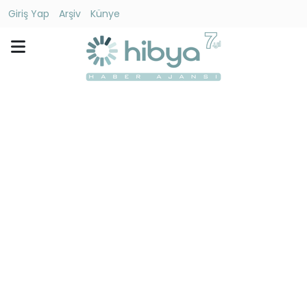
Giriş Yap
Arşiv
Künye
Ara
Gündem
Ekonomi
Dünya
Yaşam
Kültür
-
Sanat
Spor