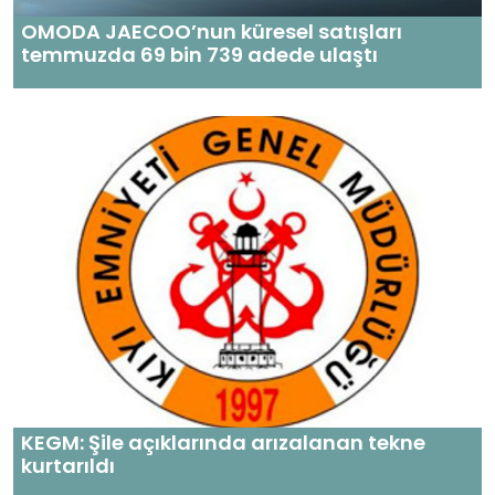
OMODA JAECOO’nun küresel satışları
temmuzda 69 bin 739 adede ulaştı
KEGM: Şile açıklarında arızalanan tekne
kurtarıldı