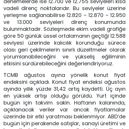
denemelerde ise 12.700 ve 12.755 seviyeleri kısa
vadeli direnç noktalarıdır. Bu seviyeler üzerine
yerleşme sağlanabilirse 12.820 – 12.870 – 12.950
ve 13.000 seviyeleri direnç konumunda
bulunmaktadır. Sözleşmede ekim vadeli grafiğe
göre 50 günlük üssel ortalamanın geçtiği 12.588
seviyesi üzerinde kalıcılık korunduğu sürece
olası geri çekilmelerin sınırlı düzeltmeler olarak
yorumlanabileceğini ve yükseliş eğiliminin
etkisini sürdürebileceğini değerlendiriyoruz.
TCMB ağustos ayına yönelik konut fiyat
endeksini açıkladı. Konut fiyat endeksi ağustos
ayında yıllık yüzde 31,42 artış kaydetti. Üç ayın
en yüksek artışı olduğu görüldü. Yurt içinde
bugün için takvim sakin. Haftanın kalanında,
açıklanacak veriler var ancak fiyatlamalar
üzerinde bir etki yaratması beklenmiyor. ABD’de
bugün için perakende satışlar, sanayi üretimi ve