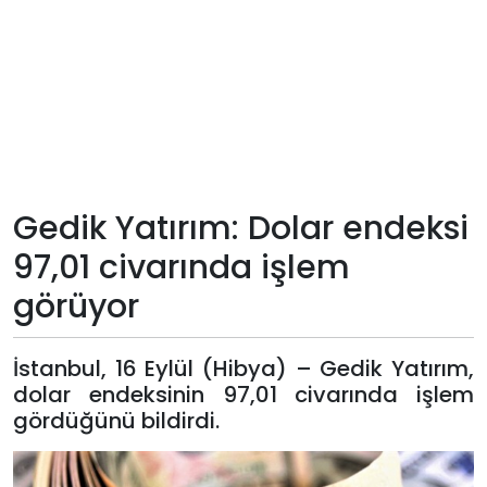
Teknoloji
Sektörel
Arşiv
Künye
Gedik Yatırım: Dolar endeksi
97,01 civarında işlem
Giriş
görüyor
Yap
İstanbul, 16 Eylül (Hibya) – Gedik Yatırım,
dolar endeksinin 97,01 civarında işlem
gördüğünü bildirdi.