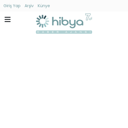
Giriş Yap
Arşiv
Künye
Ara
Gündem
Ekonomi
Dünya
Yaşam
Kültür
-
Sanat
Spor