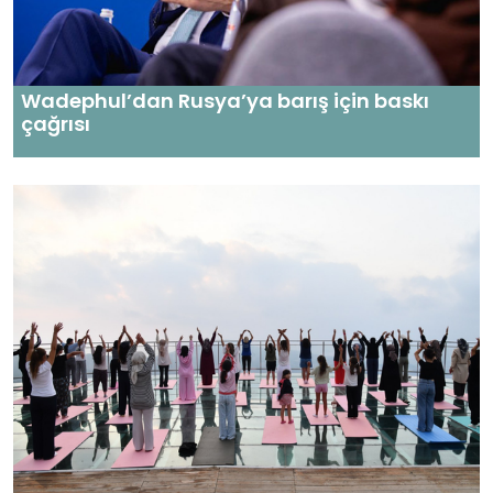
Wadephul’dan Rusya’ya barış için baskı
çağrısı