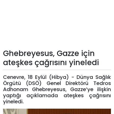
Teknoloji
Sektörel
Arşiv
Künye
Ghebreyesus, Gazze için
ateşkes çağrısını yineledi
Giriş
Yap
Cenevre, 18 Eylül (Hibya) - Dünya Sağlık
Örgütü (DSÖ) Genel Direktörü Tedros
Adhonam Ghebreyesus, Gazze’ye ilişkin
yaptığı açıklamada ateşkes çağrısını
yineledi.