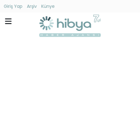
Giriş Yap
Arşiv
Künye
Ara
Gündem
Ekonomi
Dünya
Yaşam
Kültür
-
Sanat
Spor