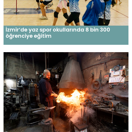
İzmir’de yaz spor okullarında 8 bin 300
öğrenciye eğitim