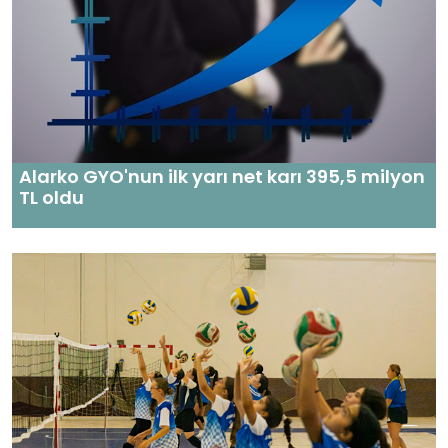
Alarko GYO'nun ilk yarı net karı 395,5 milyon
TL oldu