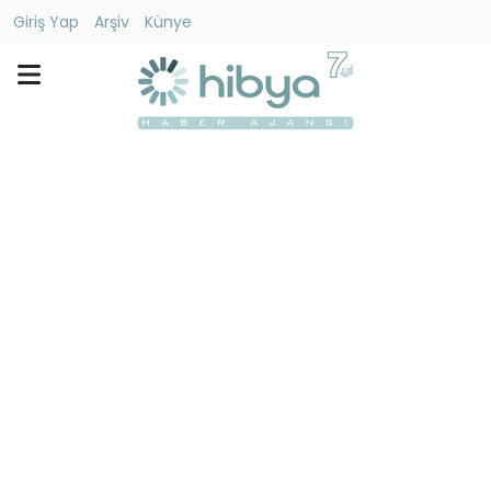
Giriş Yap
Arşiv
Künye
Ara
Gündem
Ekonomi
Dünya
Yaşam
Kültür
-
Sanat
Spor