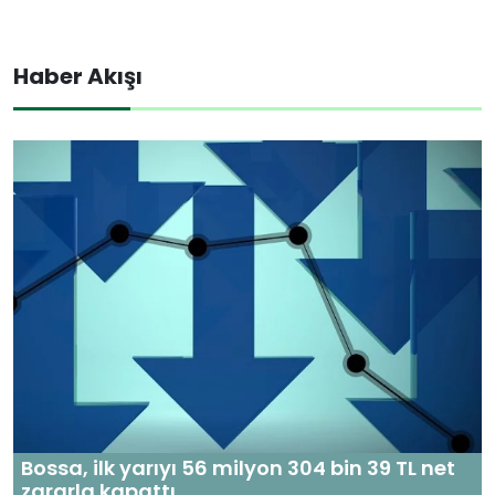
Haber Akışı
Bossa, ilk yarıyı 56 milyon 304 bin 39 TL net
zararla kapattı