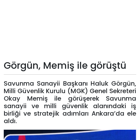
Teknoloji
Sektörel
Arşiv
Künye
Görgün, Memiş ile görüştü
Giriş
Savunma Sanayii Başkanı Haluk Görgün,
Yap
Milli Güvenlik Kurulu (MGK) Genel Sekreteri
Okay Memiş ile görüşerek Savunma
sanayii ve milli güvenlik alanındaki iş
birliği ve stratejik adımları Ankara’da ele
aldı.