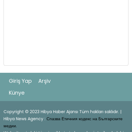
Giriş Yap
Arşiv
Künye
Copyright © 2023 Hibya Haber Ajansı Tüm hakları saklıdır. |
Hibya News Agency :
Спазва Етичния кодекс на Българските
медии.