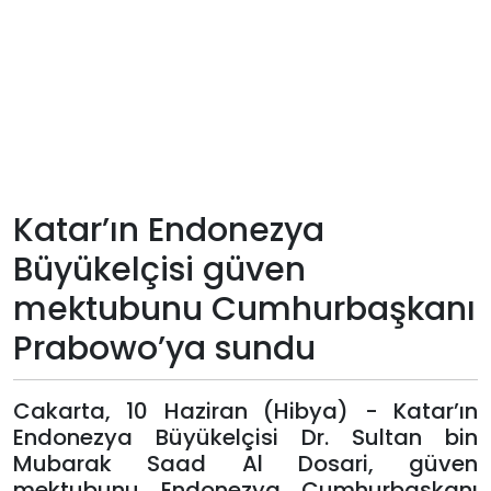
Teknoloji
Sektörel
Arşiv
Künye
Katar’ın Endonezya
Büyükelçisi güven
Giriş
mektubunu Cumhurbaşkanı
Yap
Prabowo’ya sundu
Cakarta, 10 Haziran (Hibya) - Katar’ın
Endonezya Büyükelçisi Dr. Sultan bin
Mubarak Saad Al Dosari, güven
mektubunu Endonezya Cumhurbaşkanı