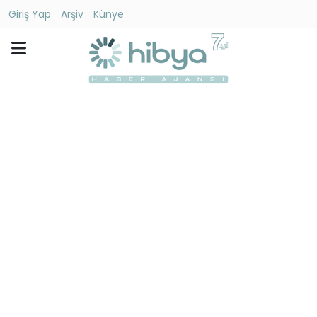
Giriş Yap
Arşiv
Künye
Ara
Gündem
Ekonomi
Dünya
Yaşam
Kültür
-
Sanat
Spor