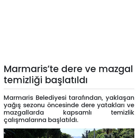
Teknoloji
Sektörel
Arşiv
Künye
Marmaris’te dere ve mazgal
Giriş
temizliği başlatıldı
Yap
Marmaris Belediyesi tarafından, yaklaşan
yağış sezonu öncesinde dere yatakları ve
mazgallarda kapsamlı temizlik
çalışmalarına başlatıldı.