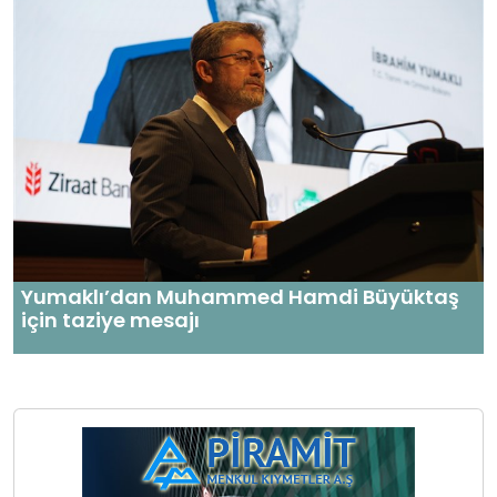
Yumaklı’dan Muhammed Hamdi Büyüktaş
için taziye mesajı