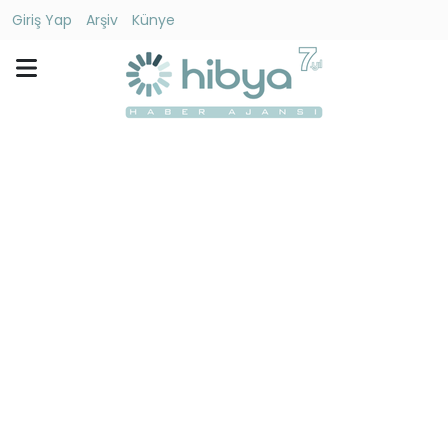
Giriş Yap
Arşiv
Künye
Ara
Gündem
Ekonomi
Dünya
Yaşam
Kültür
-
Sanat
Spor