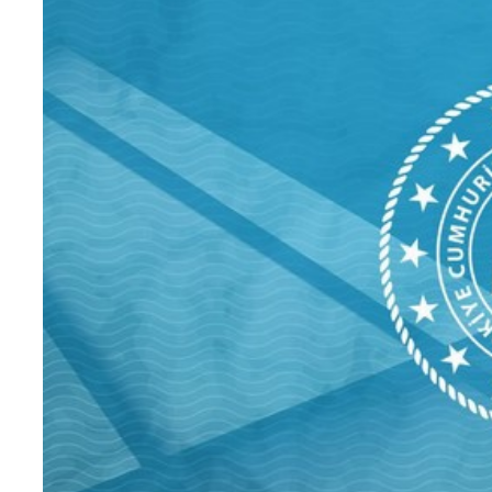
Teknoloji
Sektörel
Arşiv
Künye
Giriş
Yap