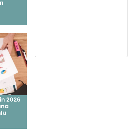
rı
'in 2026
runa
mlu