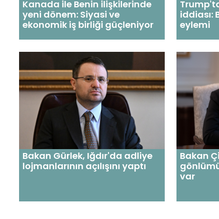
Kanada ile Benin ilişkilerinde
Trump't
yeni dönem: Siyasi ve
iddiası:
ekonomik iş birliği güçleniyor
eylemi
Bakan Gürlek, Iğdır'da adliye
Bakan Çif
lojmanlarının açılışını yaptı
gönlümü
var