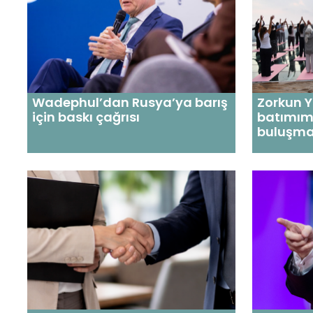
Wadephul’dan Rusya’ya barış
Zorkun 
için baskı çağrısı
batımım
buluşma