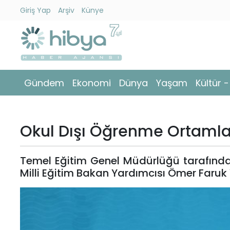
Giriş Yap
Arşiv
Künye
Ara
Gündem
Gündem
Ekonomi
Dünya
Yaşam
Kültür 
Ekonomi
Dünya
Okul Dışı Öğrenme Ortamlar
Yaşam
Temel Eğitim Genel Müdürlüğü tarafında
Kültür
Milli Eğitim Bakan Yardımcısı Ömer Faruk Y
-
Sanat
Spor