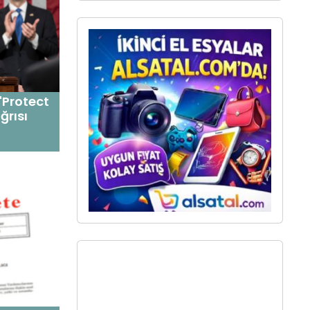
"Protect
ğrısı