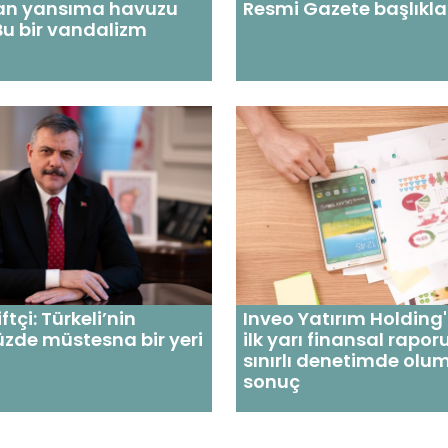
an yansıma havuzu
Resmi Gazete başlıkla
 Bu bir vandalizm
tçi: Türkeli’nin
Inveo Yatırım Holding
zde müstesna bir yeri
ilk yarı finansal rapo
sınırlı denetimde olu
sonuç