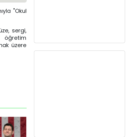
ıyla "Okul
ze, sergi,
e öğretim
lmak üzere