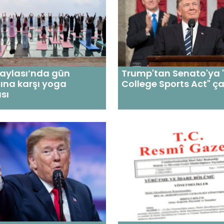
Yaylası’nda gün
Trump'tan Senato'ya 
ına karşı yoga
College Sports Act" ça
sı