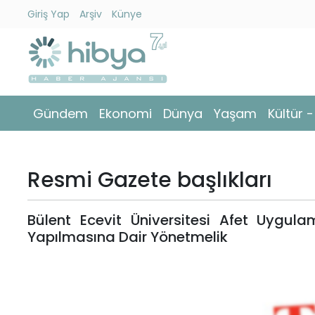
Giriş Yap
Arşiv
Künye
Ara
Gündem
Gündem
Ekonomi
Dünya
Yaşam
Kültür 
Ekonomi
Dünya
Resmi Gazete başlıkları
Yaşam
Bülent Ecevit Üniversitesi Afet Uygul
Kültür
Yapılmasına Dair Yönetmelik
-
Sanat
Spor