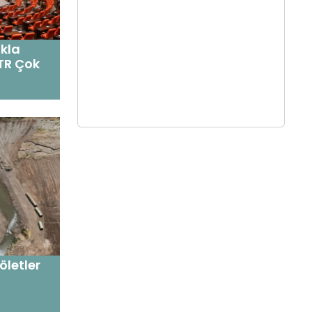
kla
-TR Çok
öletler