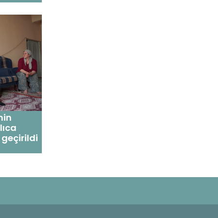
nin
lıca
geçirildi