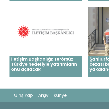
İletişim Başkanlığı: Terörsüz
Şanlıurfa
Türkiye hedefiyle yatırımların
cezası bu
önü açılacak
yakalan
Giriş Yap
Arşiv
Künye