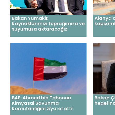
Alanya'
Bakan Yumaklı:
kapsamlı
Kaynaklarımızı toprağımıza ve
suyumuza aktaracağız
BAE: Ahmed bin Tahnoon
Bakan Çi
Kimyasal Savunma
hedefin
Komutanlığını ziyaret etti