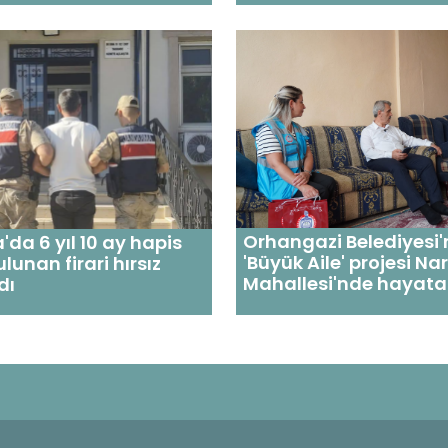
Orhangazi Belediyesi'
'da 6 yıl 10 ay hapis
'Büyük Aile' projesi Nar
lunan firari hırsız
Mahallesi'nde hayata 
dı