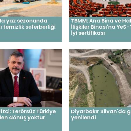
da yaz sezonunda
TBMM: Ana Bina ve Hal
 temizlik seferberliği
İlişkiler Binası'na YeS
İyi sertifikası
ftci: Terörsüz Türkiye
Diyarbakır Silvan'da g
den dönüş yoktur
yenilendi