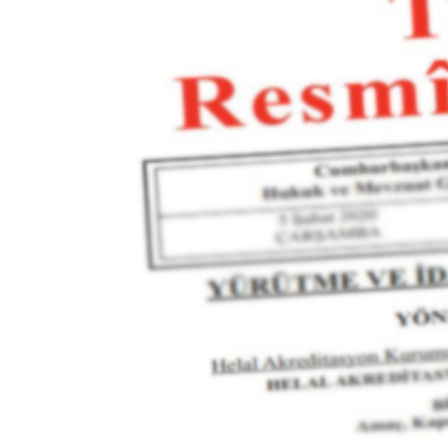
Teknoloji
Sektörel
Arşiv
Künye
Giriş
Yap