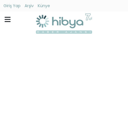
Giriş Yap
Arşiv
Künye
Ara
Gündem
Ekonomi
Dünya
Yaşam
Kültür
-
Sanat
Spor