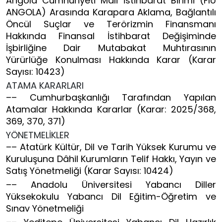
Angola Cumhuriyeti Mali İstihbarat Birimi (FIU
ANGOLA) Arasında Karapara Aklama, Bağlantılı
Öncül Suçlar ve Terörizmin Finansmanı
Hakkında Finansal İstihbarat Değişiminde
İşbirliğine Dair Mutabakat Muhtırasının
Yürürlüğe Konulması Hakkında Karar (Karar
Sayısı: 10423)
ATAMA KARARLARI
–– Cumhurbaşkanlığı Tarafından Yapılan
Atamalar Hakkında Kararlar (Karar: 2025/368,
369, 370, 371)
YÖNETMELİKLER
–– Atatürk Kültür, Dil ve Tarih Yüksek Kurumu ve
Kuruluşuna Dâhil Kurumların Telif Hakkı, Yayın ve
Satış Yönetmeliği (Karar Sayısı: 10424)
–– Anadolu Üniversitesi Yabancı Diller
Yüksekokulu Yabancı Dil Eğitim-Öğretim ve
Sınav Yönetmeliği