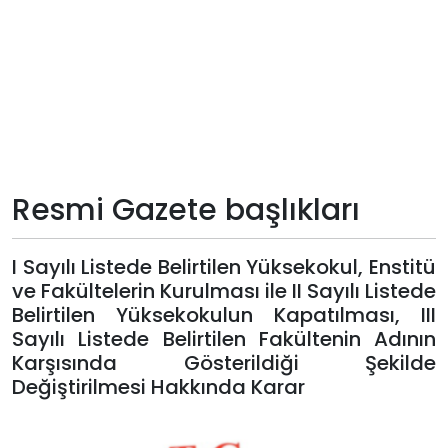
Teknoloji
Sektörel
Arşiv
Künye
Resmi Gazete başlıkları
Giriş
I Sayılı Listede Belirtilen Yüksekokul, Enstitü
Yap
ve Fakültelerin Kurulması ile II Sayılı Listede
Belirtilen Yüksekokulun Kapatılması, III
Sayılı Listede Belirtilen Fakültenin Adının
Karşısında Gösterildiği Şekilde
Değiştirilmesi Hakkında Karar