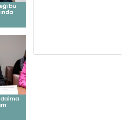
eği bu
rında
n daima
am