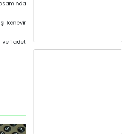
kapsamında
şı kenevir
 ve 1 adet