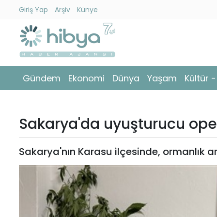
Giriş Yap
Arşiv
Künye
Ara
Gündem
Gündem
Ekonomi
Dünya
Yaşam
Kültür 
Ekonomi
Dünya
Sakarya'da uyuşturucu op
Yaşam
Sakarya'nın Karasu ilçesinde, ormanlık a
Kültür
-
Sanat
Spor