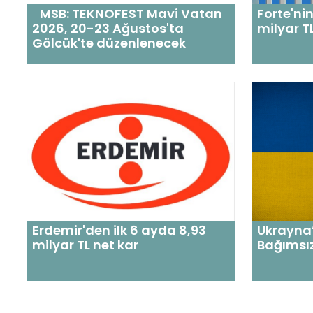
MSB: TEKNOFEST Mavi Vatan
Forte'nin
2026, 20-23 Ağustos'ta
milyar TL
Gölcük'te düzenlenecek
Erdemir'den ilk 6 ayda 8,93
Ukrayna
milyar TL net kar
Bağımsız