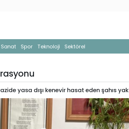
- Sanat
Spor
Teknoloji
Sektörel
erasyonu
razide yasa dışı kenevir hasat eden şahıs yak