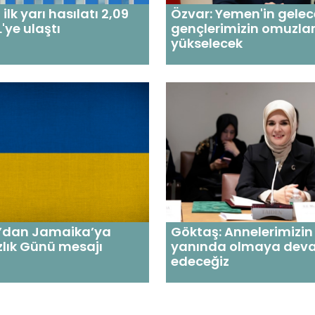
Özvar: Yemen'in gelec
 ilk yarı hasılatı 2,09
gençlerimizin omuzla
'ye ulaştı
yükselecek
’dan Jamaika’ya
Göktaş: Annelerimizi
lık Günü mesajı
yanında olmaya dev
edeceğiz