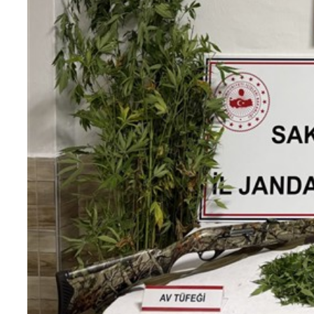
Teknoloji
Sektörel
Arşiv
Künye
Giriş
Yap