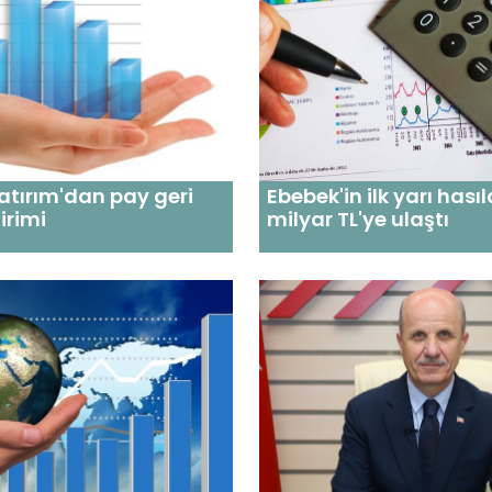
atırım'dan pay geri
Ebebek'in ilk yarı hasıl
irimi
milyar TL'ye ulaştı