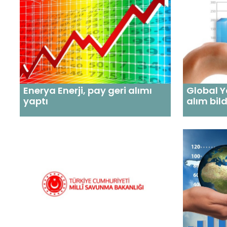
Enerya Enerji, pay geri alımı
Global Y
yaptı
alım bild