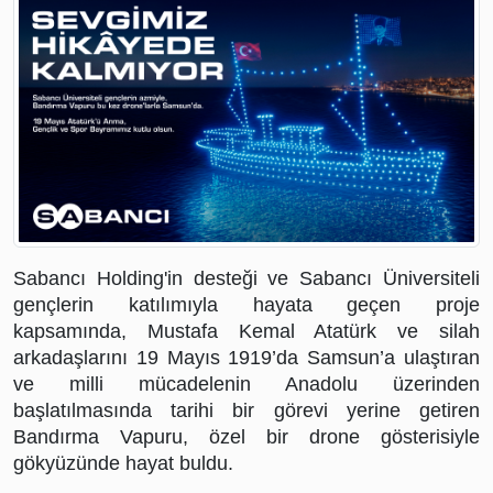
İş
Ortaklarımız
Arşiv
Hibya
TV
Hakkımızda
Sabancı Holding'in desteği ve Sabancı Üniversiteli 
gençlerin katılımıyla hayata geçen proje 
Künye
kapsamında, Mustafa Kemal Atatürk ve silah 
arkadaşlarını 19 Mayıs 1919’da Samsun’a ulaştıran 
İletişim
ve milli mücadelenin Anadolu üzerinden 
başlatılmasında tarihi bir görevi yerine getiren 
Bandırma Vapuru, özel bir drone gösterisiyle 
gökyüzünde hayat buldu. 