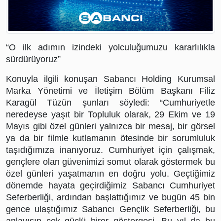
“O ilk adımın izindeki yolculuğumuzu kararlılıkla 
sürdürüyoruz”
Konuyla ilgili konuşan Sabancı Holding Kurumsal 
Marka Yönetimi ve İletişim Bölüm Başkanı Filiz 
Karagül Tüzün şunları söyledi: “Cumhuriyetle 
neredeyse yaşıt bir Topluluk olarak, 29 Ekim ve 19 
Mayıs gibi özel günleri yalnızca bir mesaj, bir görsel 
ya da bir filmle kutlamanın ötesinde bir sorumluluk 
taşıdığımıza inanıyoruz. Cumhuriyet için çalışmak, 
gençlere olan güvenimizi somut olarak göstermek bu 
özel günleri yaşatmanın en doğru yolu. Geçtiğimiz 
dönemde hayata geçirdiğimiz Sabancı Cumhuriyet 
Seferberliği, ardından başlattığımız ve bugün 45 bin 
gence ulaştığımız Sabancı Gençlik Seferberliği, bu 
anlayışın çok güçlü birer göstergesi. Bu yıl da bu 