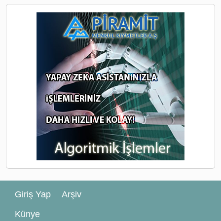
Giriş Yap
Arşiv
Künye