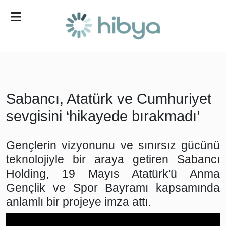
Ara
Gündem
Ekonomi
Sabancı, Atatürk ve Cumhuriyet
Dünya
sevgisini ‘hikayede bırakmadı’
Yaşam
Gençlerin vizyonunu ve sınırsız gücünü
teknolojiyle bir araya getiren Sabancı
Kültür
Holding, 19 Mayıs Atatürk'ü Anma
-
Gençlik ve Spor Bayramı kapsamında
Sanat
anlamlı bir projeye imza attı.
Spor