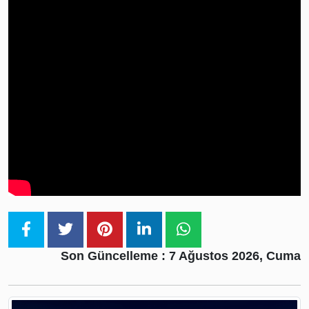
Teknoloji
Sektörel
Giriş
Yap
Haber
Abonesi
Ol
Temsilcilik
Başvurusu
Son Güncelleme : 7 Ağustos 2026, Cuma
Prodüksiyon
Talebi