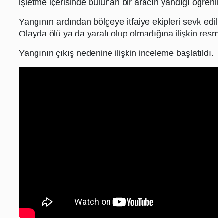
işletme içerisinde bulunan bir aracın yandığı öğrenil
İş
Ortaklarımız
Yangının ardından bölgeye itfaiye ekipleri sevk edil
Olayda ölü ya da yaralı olup olmadığına ilişkin resm
Arşiv
Yangının çıkış nedenine ilişkin inceleme başlatıldı.
Hibya
TV
Hakkımızda
Künye
İletişim