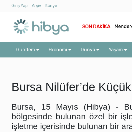
Giriş Yap
Arşiv
Künye
Ara
SON DAKİKA
Mendere
Gündem
Memişoğ
Ekonomi
Gündem
Ekonomi
Dünya
Yaşam
Türkiye
Miliband
Dünya
Zelensk
Yaşam
Bursa Nilüfer’de Küçü
Kültür
-
Bursa, 15 Mayıs (Hibya) - Bur
Sanat
bölgesinde bulunan özel bir işle
işletme içerisinde bulunan bir ar
Spor