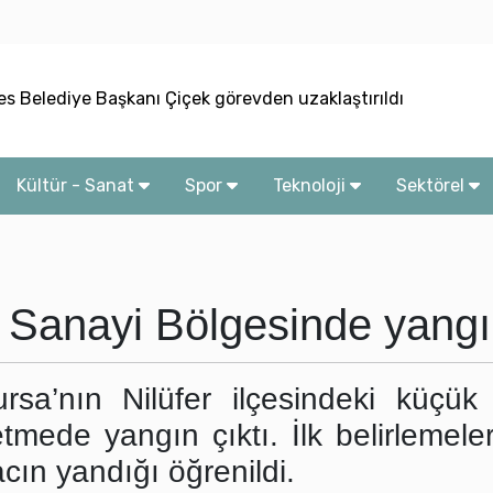
s Belediye Başkanı Çiçek görevden uzaklaştırıldı
lu: Vatandaşlarımızın duaları, insanımıza hizmet yolunda bizl
Kültür - Sanat
Spor
Teknoloji
Sektörel
’ye Nükleer Bilim Olimpiyatı’nda 4 Madalya
: Rusya’ya ekonomik baskı artırılmalı
i: Rusya’nın hava savunması mühimmatla sınırlı
k Sanayi Bölgesinde yang
sa’nın Nilüfer ilçesindeki küçük
tmede yangın çıktı. İlk belirlemele
acın yandığı öğrenildi.