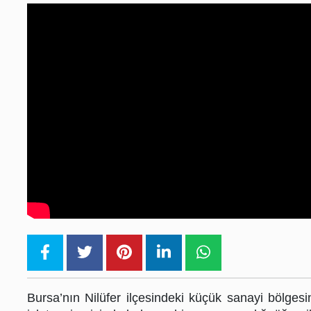
Teknoloji
Sektörel
Giriş
Yap
Haber
Abonesi
Ol
Temsilcilik
Başvurusu
Prodüksiyon
Talebi
Bursa’nın Nilüfer ilçesindeki küçük sanayi bölgesi