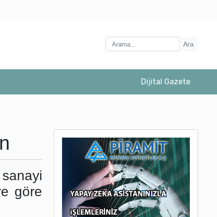
Ara
er için çok ..
Dijital Gazete
ın
 sanayi
re göre