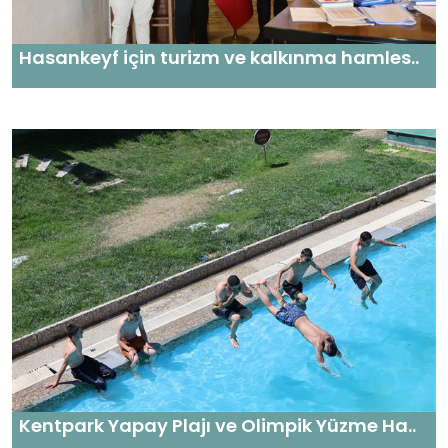
Hasankeyf için turizm ve kalkınma hamles..
Kentpark Yapay Plajı ve Olimpik Yüzme Ha..