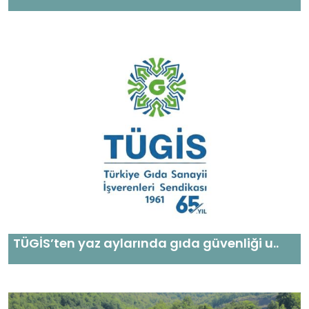
TÜGİS’ten yaz aylarında gıda güvenliği u..