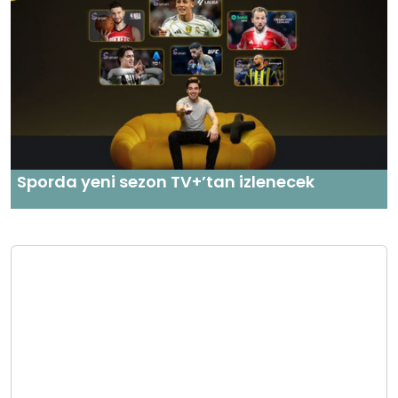
Sporda yeni sezon TV+’tan izlenecek