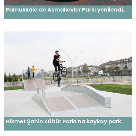
Pamukkale’de Asmalıevler Parkı yenilendi..
Hikmet Şahin Kültür Parkı'na kaykay park..