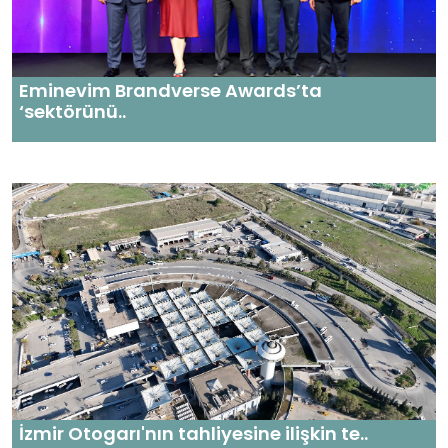
Eminevim Brandverse Awards’ta
‘sektörünü..
İzmir Otogarı'nın tahliyesine ilişkin te..