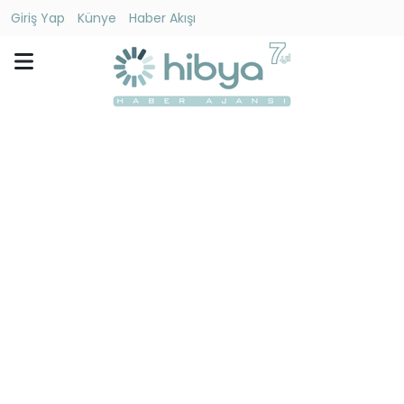
Giriş Yap
Künye
Haber Akışı
Ara
Gündem
Ekonomi
Dünya
Yaşam
Kültür
-
Sanat
Spor