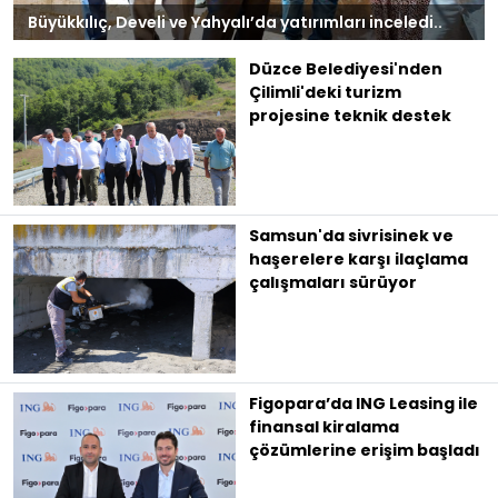
Büyükkılıç, Develi ve Yahyalı’da yatırımları inceledi..
Düzce Belediyesi'nden
Çilimli'deki turizm
projesine teknik destek
Samsun'da sivrisinek ve
haşerelere karşı ilaçlama
çalışmaları sürüyor
Figopara’da ING Leasing ile
finansal kiralama
çözümlerine erişim başladı