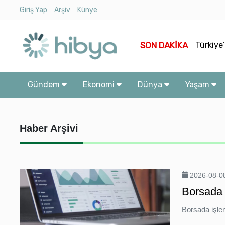
Mendere
Giriş Yap
Arşiv
Künye
Memişoğ
Ara
SON DAKİKA
Türkiye
Gündem
Miliband
Ekonomi
Gündem
Ekonomi
Dünya
Yaşam
Zelensk
Dünya
Haber Arşivi
Yaşam
Kültür
-
2026-08-08
Sanat
Borsada 
Borsada işle
Spor