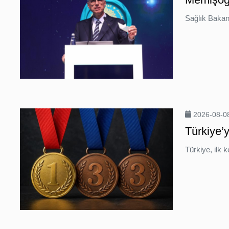
İş
Sağlık Bakanı
Ortaklarımız
Arşiv
Hibya
TV
Hakkımızda
2026-08-08
Türkiye’
Künye
Türkiye, ilk 
İletişim