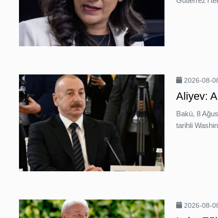
Gutierrez’i te
2026-08-08
Aliyev: A
Bakü, 8 Ağus
tarihli Washi
2026-08-08