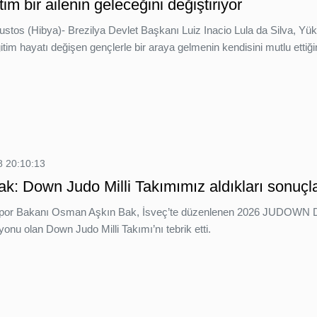
tim bir ailenin geleceğini değiştiriyor
ğustos (Hibya)- Brezilya Devlet Başkanı Luiz Inacio Lula da Silva, 
tim hayatı değişen gençlerle bir araya gelmenin kendisini mutlu ettiğini 
 20:10:13
: Down Judo Milli Takımımız aldıkları sonuçla 
Spor Bakanı Osman Aşkın Bak, İsveç’te düzenlenen 2026 JUDOWN D
nu olan Down Judo Milli Takımı’nı tebrik etti.