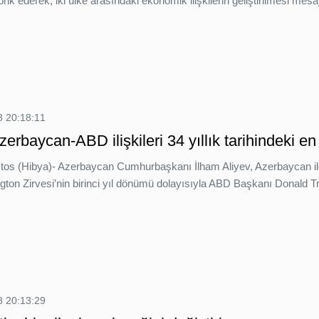
brik ederek, iki ülke arasındaki ekonomik ilişkilerin geliştirilmesi mesaj
 20:18:11
zerbaycan-ABD ilişkileri 34 yıllık tarihindeki e
tos (Hibya)- Azerbaycan Cumhurbaşkanı İlham Aliyev, Azerbaycan ile
ngton Zirvesi’nin birinci yıl dönümü dolayısıyla ABD Başkanı Donald 
 20:13:29