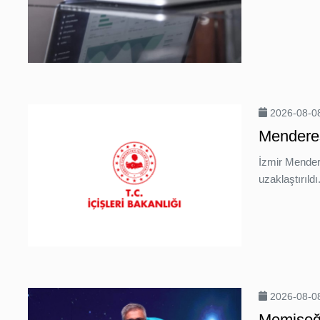
Teknoloji
Sektörel
Giriş
Yap
2026-08-08
Menderes
Haber
İzmir Mender
Abonesi
uzaklaştırıldı
Ol
Temsilcilik
Başvurusu
Prodüksiyon
Talebi
2026-08-08
Memişoğl