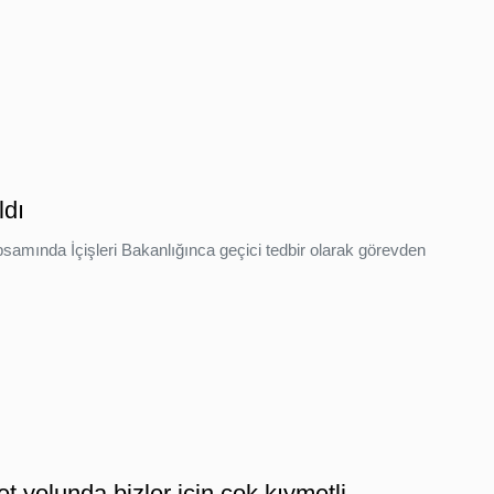
ldı
amında İçişleri Bakanlığınca geçici tedbir olarak görevden
 yolunda bizler için çok kıymetli