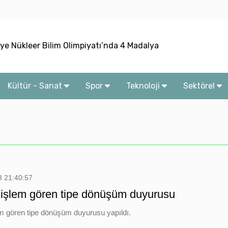
s Belediye Başkanı Çiçek görevden uzaklaştırıldı
lu: Vatandaşlarımızın duaları, insanımıza hizmet yolunda bizl
’ye Nükleer Bilim Olimpiyatı’nda 4 Madalya
: Rusya’ya ekonomik baskı artırılmalı
Kültür - Sanat
Spor
Teknoloji
Sektörel
i: Rusya’nın hava savunması mühimmatla sınırlı
 21:40:57
işlem gören tipe dönüşüm duyurusu
m gören tipe dönüşüm duyurusu yapıldı.