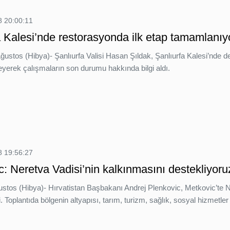
 20:00:11
a Kalesi’nde restorasyonda ilk etap tamamlanıy
Ağustos (Hibya)- Şanlıurfa Valisi Hasan Şıldak, Şanlıurfa Kalesi’nde
eyerek çalışmaların son durumu hakkında bilgi aldı.
 19:56:27
c: Neretva Vadisi’nin kalkınmasını destekliyoru
stos (Hibya)- Hırvatistan Başbakanı Andrej Plenkovic, Metkovic’te Ner
. Toplantıda bölgenin altyapısı, tarım, turizm, sağlık, sosyal hizmetler 