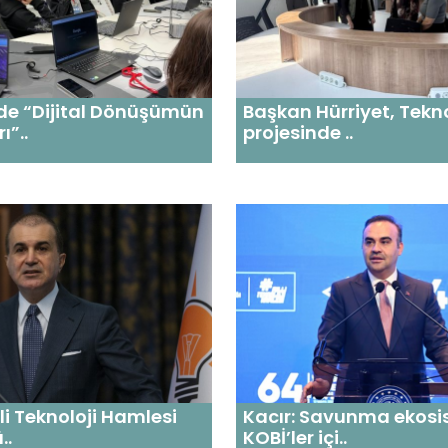
de “Dijital Dönüşümün
Başkan Hürriyet, Tekn
ı”..
projesinde ..
lli Teknoloji Hamlesi
Kacır: Savunma ekosi
..
KOBİ’ler içi..