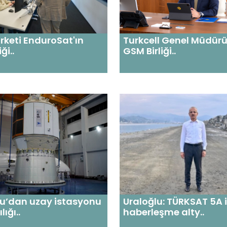
irketi EnduroSat'ın
Turkcell Genel Müdür
ği..
GSM Birliği..
u’dan uzay istasyonu
Uraloğlu: TÜRKSAT 5A i
ığı..
haberleşme alty..