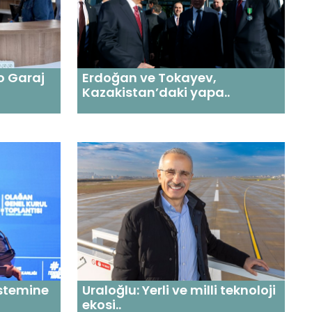
o Garaj
Erdoğan ve Tokayev,
Kazakistan’daki yapa..
stemine
Uraloğlu: Yerli ve milli teknoloji
ekosi..