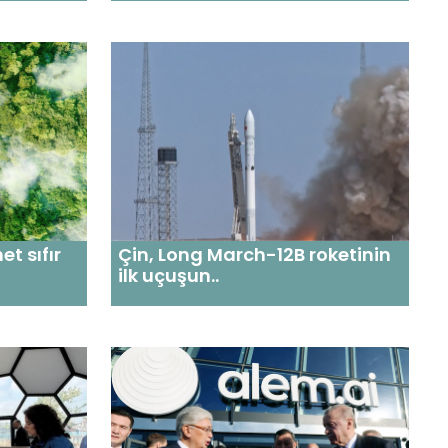
t sıfır
Çin, Long March-12B roketinin
ilk uçuşun..