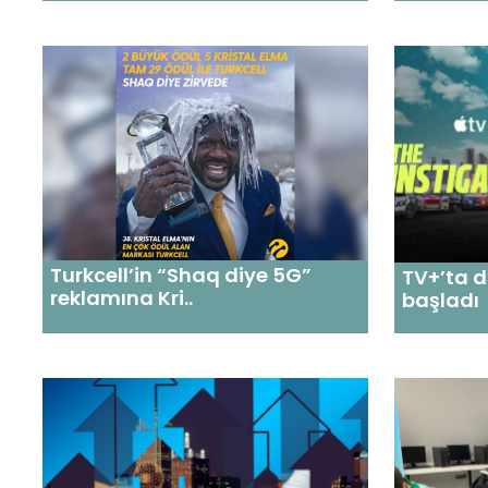
Turkcell’in “Shaq diye 5G”
TV+’ta d
reklamına Kri..
başladı