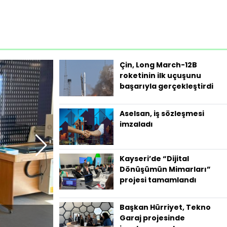
Çin, Long March-12B
roketinin ilk uçuşunu
başarıyla gerçekleştirdi
Aselsan, iş sözleşmesi
imzaladı
Kayseri’de “Dijital
Dönüşümün Mimarları”
projesi tamamlandı
Başkan Hürriyet, Tekno
NASA, Nancy Grace Roman Uzay Teleskob
Garaj projesinde