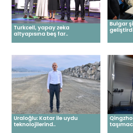
Bulgar ş
Turkcell, yapay zeka
geliştirdi
altyapısına beş far..
Uraloğlu: Katar ile uydu
Qingzho
teknolojilerind..
taşımacıl