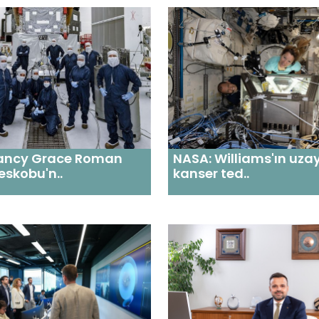
ancy Grace Roman
NASA: Williams'ın uza
eskobu'n..
kanser ted..