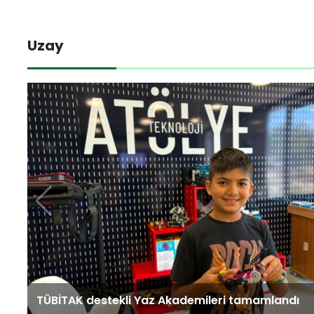
Teknoloji
Uzay
Sektörel
Giriş
Yap
Künye
Haber
Akışı
TÜBİTAK destekli Yaz Akademileri tamamlandı