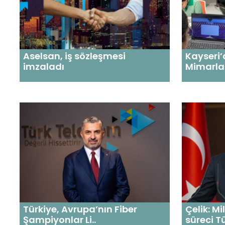
Aselsan, iş sözleşmesi
Kayseri’
imzaladı
Mimarlar
Türkiye, Avrupa’nın Fiber
Çelik: Mi
Şampiyonlar Li..
süreci Tü