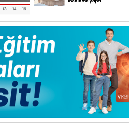
inceleme yaptı
13
14
15