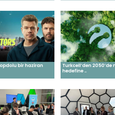
opdolu bir haziran
Turkcell’den 2050’de ne
hedefine ..