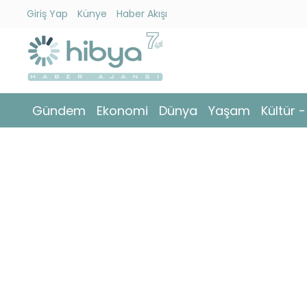
Giriş Yap
Künye
Haber Akışı
Ara
Gündem
Gündem
Ekonomi
Dünya
Yaşam
Kültür 
Ekonomi
Dünya
Yaşam
Kültür
-
Sanat
Spor