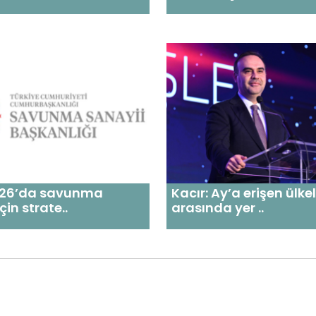
26’da savunma
Kacır: Ay’a erişen ülke
çin strate..
arasında yer ..