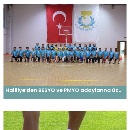
Haliliye’den BESYO ve PMYO adaylarına üc..