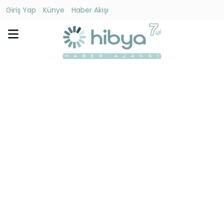
Giriş Yap
Künye
Haber Akışı
Ara
Gündem
Ekonomi
Dünya
Yaşam
Kültür
-
Sanat
Spor