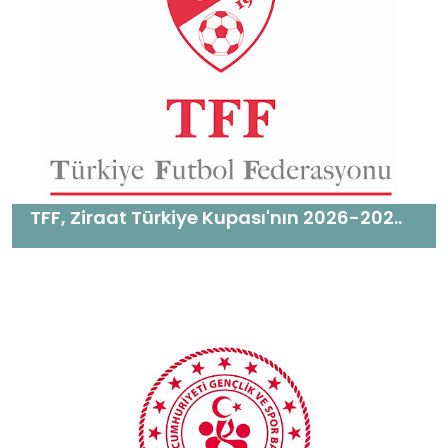
TFF, Ziraat Türkiye Kupası'nın 2026-202..