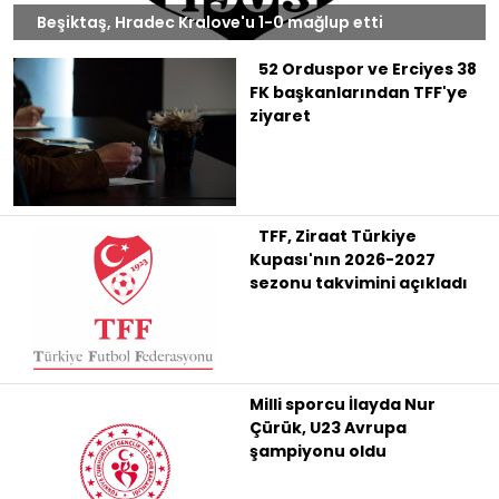
Beşiktaş, Hradec Kralove'u 1-0 mağlup etti
52 Orduspor ve Erciyes 38
FK başkanlarından TFF'ye
ziyaret
TFF, Ziraat Türkiye
Kupası'nın 2026-2027
sezonu takvimini açıkladı
Milli sporcu İlayda Nur
Çürük, U23 Avrupa
şampiyonu oldu