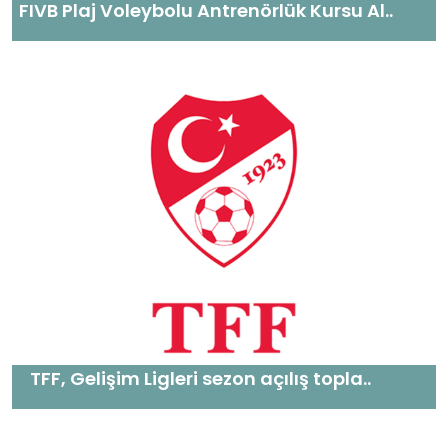
FIVB Plaj Voleybolu Antrenörlük Kursu Al..
TFF, Gelişim Ligleri sezon açılış topla..