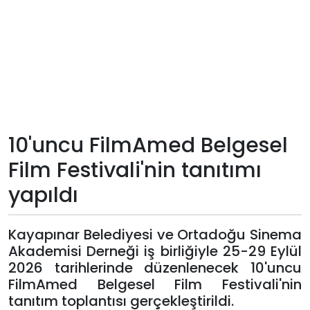
Teknoloji
Sektörel
Arşiv
Künye
10'uncu FilmAmed Belgesel
Film Festivali'nin tanıtımı
Giriş
yapıldı
Yap
Kayapınar Belediyesi ve Ortadoğu Sinema
Akademisi Derneği iş birliğiyle 25-29 Eylül
2026 tarihlerinde düzenlenecek 10'uncu
FilmAmed Belgesel Film Festivali'nin
tanıtım toplantısı gerçekleştirildi.