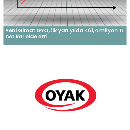
Yeni Gimat GYO, ilk yarı yılda 461,4 milyon TL
net kar elde etti