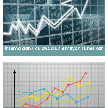
İntema'dan ilk 6 ayda 67,9 milyon TL net kar