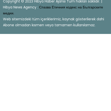
Copyright © 2023 Hibya Haber Ajansı Tüm hakları saklıdır. |
Hibya News Agency :
Спазва Етичния кодекс на Българските
медии.
Web sitemizdeki tüm içeriklerimiz, kaynak gösterilerek dahi
Abone olmadan kısmen veya tamamen kullanılamaz.