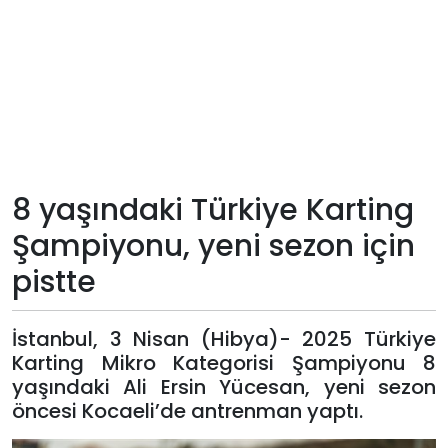
Teknoloji
Sektörel
Arşiv
Künye
8 yaşındaki Türkiye Karting
Şampiyonu, yeni sezon için
Giriş
pistte
Yap
İstanbul, 3 Nisan (Hibya)- 2025 Türkiye
Karting Mikro Kategorisi Şampiyonu 8
yaşındaki Ali Ersin Yücesan, yeni sezon
öncesi Kocaeli’de antrenman yaptı.