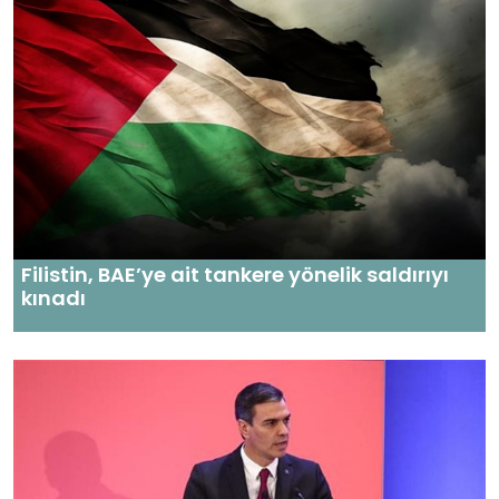
Filistin, BAE’ye ait tankere yönelik saldırıyı
kınadı