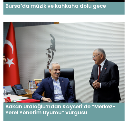
Bursa’da müzik ve kahkaha dolu gece
Bakan Uraloğlu’ndan Kayseri’de “Merkez-
Yerel Yönetim Uyumu” vurgusu