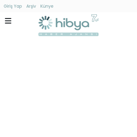
Giriş Yap
Arşiv
Künye
Ara
Gündem
Ekonomi
Dünya
Yaşam
Kültür
-
Sanat
Spor