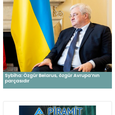
Sybiha: Özgür Belarus, özgür Avrupa’nın
parçasıdır