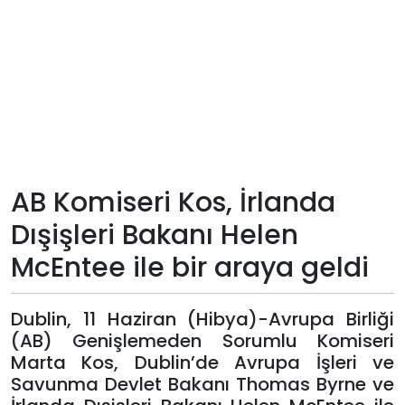
Teknoloji
Sektörel
Arşiv
Künye
AB Komiseri Kos, İrlanda
Giriş
Dışişleri Bakanı Helen
Yap
McEntee ile bir araya geldi
Dublin, 11 Haziran (Hibya)-Avrupa Birliği
(AB) Genişlemeden Sorumlu Komiseri
Marta Kos, Dublin’de Avrupa İşleri ve
Savunma Devlet Bakanı Thomas Byrne ve