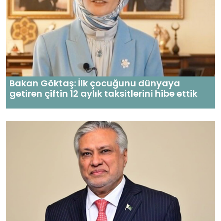
Bakan Göktaş: İlk çocuğunu dünyaya
getiren çiftin 12 aylık taksitlerini hibe ettik