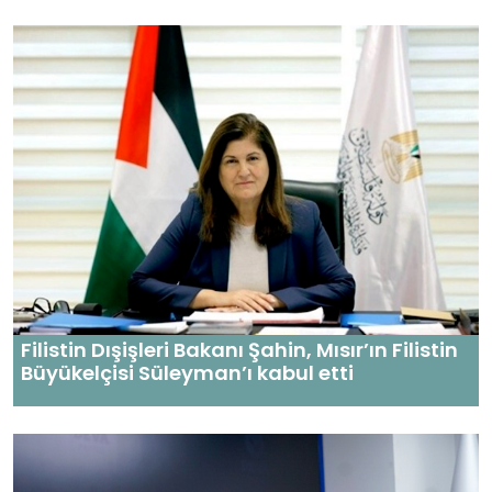
Filistin Dışişleri Bakanı Şahin, Mısır’ın Filistin
Büyükelçisi Süleyman’ı kabul etti