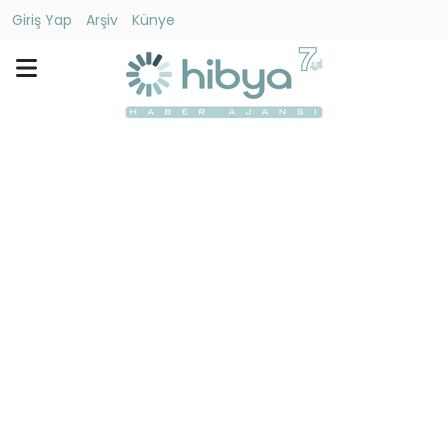
Giriş Yap
Arşiv
Künye
Ara
Gündem
Ekonomi
Dünya
Yaşam
Kültür
-
Sanat
Spor