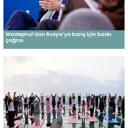
Wadephul’dan Rusya’ya barış için baskı
çağrısı