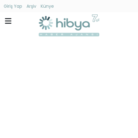
Giriş Yap
Arşiv
Künye
Ara
Gündem
Ekonomi
Dünya
Yaşam
Kültür
-
Sanat
Spor