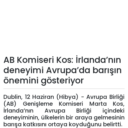
Teknoloji
Sektörel
Arşiv
Künye
AB Komiseri Kos: İrlanda’nın
deneyimi Avrupa’da barışın
Giriş
önemini gösteriyor
Yap
Dublin, 12 Haziran (Hibya) - Avrupa Birliği
(AB) Genişleme Komiseri Marta Kos,
İrlanda’nın Avrupa Birliği içindeki
deneyiminin, ülkelerin bir araya gelmesinin
barışa katkısını ortaya koyduğunu belirtti.