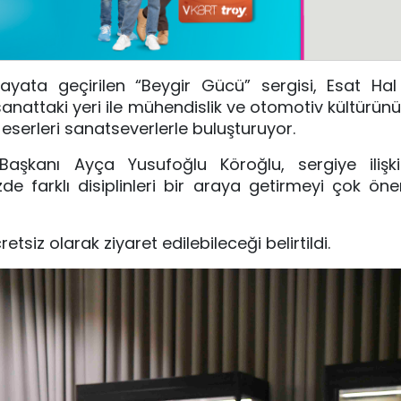
ata geçirilen “Beygir Gücü” sergisi, Esat Hal 
sanattaki yeri ile mühendislik ve otomotiv kültürünü
n eserleri sanatseverlerle buluşturuyor.
aşkanı Ayça Yusufoğlu Köroğlu, sergiye ilişki
zde farklı disiplinleri bir araya getirmeyi çok ön
tsiz olarak ziyaret edilebileceği belirtildi.