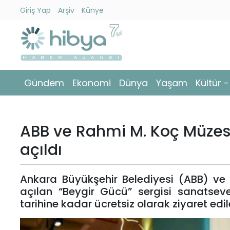
Giriş Yap
Arşiv
Künye
Ara
Gündem
Gündem
Ekonomi
Dünya
Yaşam
Kültür 
Ekonomi
Dünya
ABB ve Rahmi M. Koç Müzesi i
Yaşam
açıldı
Kültür
Ankara Büyükşehir Belediyesi (ABB) ve R
-
açılan “Beygir Gücü” sergisi sanatseve
Sanat
tarihine kadar ücretsiz olarak ziyaret edile
Spor