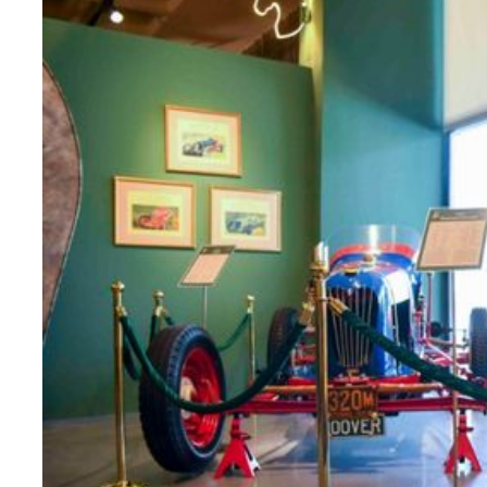
Teknoloji
Sektörel
Arşiv
Künye
Giriş
Yap