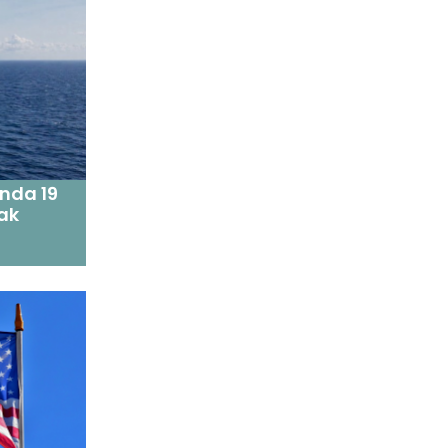
nda 19
tak