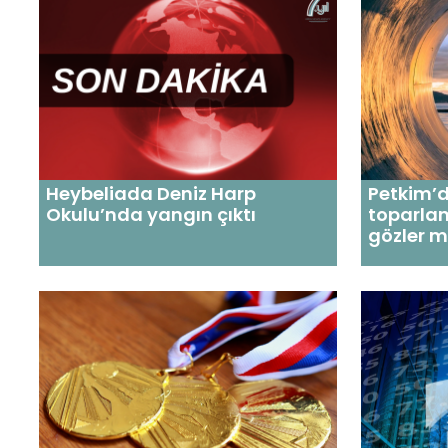
Heybeliada Deniz Harp
Petkim’
Okulu’nda yangın çıktı
toparla
gözler m