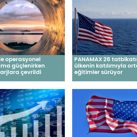
de operasyonel
PANAMAX 26 tatbikatı
nma güçlenirken
ülkenin katılımıyla or
arjlara çevrildi
eğitimler sürüyor