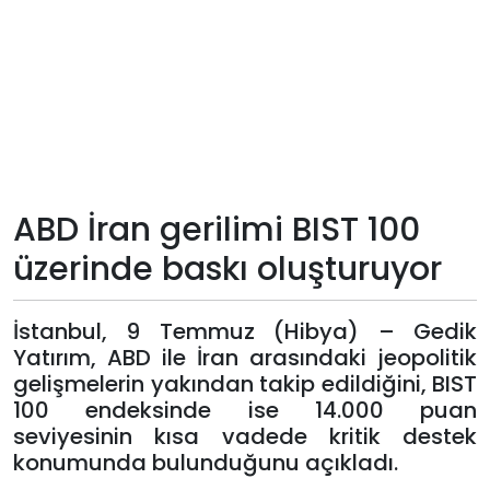
Teknoloji
Sektörel
Arşiv
Künye
ABD İran gerilimi BIST 100
üzerinde baskı oluşturuyor
Giriş
Yap
İstanbul, 9 Temmuz (Hibya) – Gedik
Yatırım, ABD ile İran arasındaki jeopolitik
gelişmelerin yakından takip edildiğini, BIST
100 endeksinde ise 14.000 puan
seviyesinin kısa vadede kritik destek
konumunda bulunduğunu açıkladı.