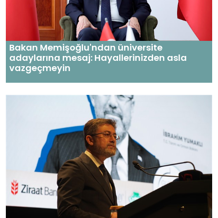
Bakan Memişoğlu'ndan üniversite
adaylarına mesaj: Hayallerinizden asla
vazgeçmeyin