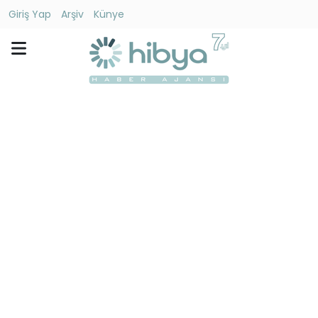
Giriş Yap
Arşiv
Künye
Ara
Gündem
Ekonomi
Dünya
Yaşam
Kültür
-
Sanat
Spor