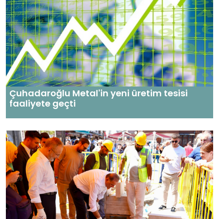
Çuhadaroğlu Metal'in yeni üretim tesisi
faaliyete geçti