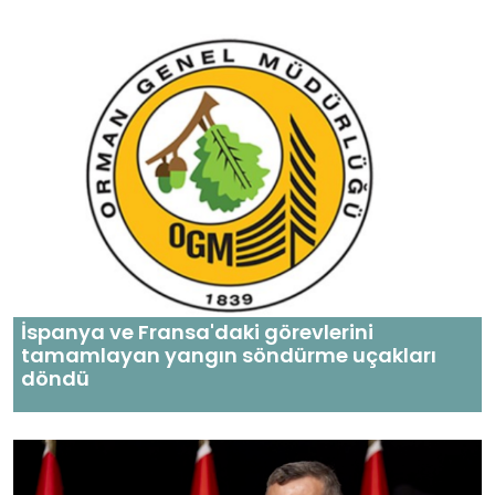
İspanya ve Fransa'daki görevlerini
tamamlayan yangın söndürme uçakları
döndü