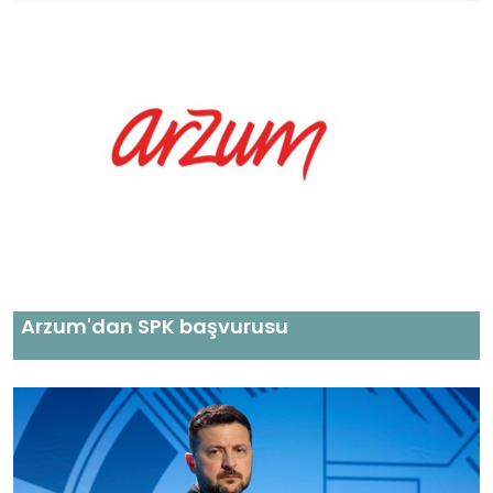
Arzum'dan SPK başvurusu