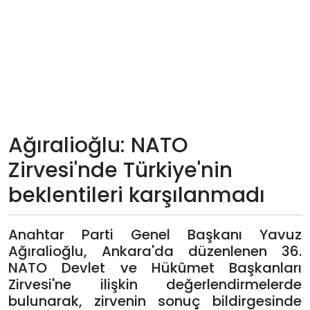
Teknoloji
Sektörel
Arşiv
Künye
Ağıralioğlu: NATO
Zirvesi'nde Türkiye'nin
Giriş
beklentileri karşılanmadı
Yap
Anahtar Parti Genel Başkanı Yavuz
Ağıralioğlu, Ankara'da düzenlenen 36.
NATO Devlet ve Hükûmet Başkanları
Zirvesi'ne ilişkin değerlendirmelerde
bulunarak, zirvenin sonuç bildirgesinde