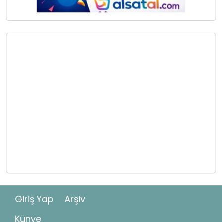
Giriş Yap
Arşiv
Künye