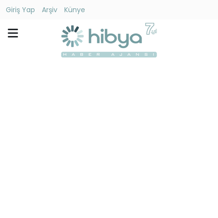
Giriş Yap
Arşiv
Künye
Ara
Gündem
Ekonomi
Dünya
Yaşam
Kültür
-
Sanat
Spor