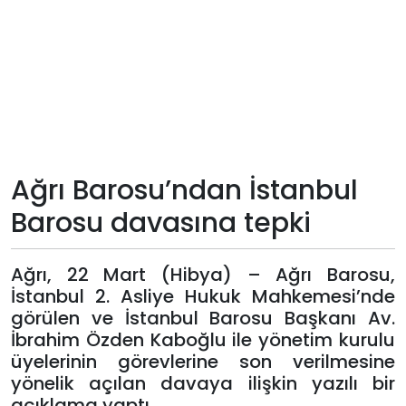
Teknoloji
Sektörel
Arşiv
Künye
Ağrı Barosu’ndan İstanbul
Barosu davasına tepki
Giriş
Yap
Ağrı, 22 Mart (Hibya) – Ağrı Barosu,
İstanbul 2. Asliye Hukuk Mahkemesi’nde
görülen ve İstanbul Barosu Başkanı Av.
İbrahim Özden Kaboğlu ile yönetim kurulu
üyelerinin görevlerine son verilmesine
yönelik açılan davaya ilişkin yazılı bir
açıklama yaptı.