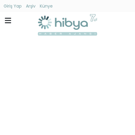
Giriş Yap
Arşiv
Künye
Ara
Gündem
Ekonomi
Dünya
Yaşam
Kültür
-
Sanat
Spor