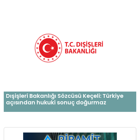
Dışişleri Bakanlığı Sözcüsü Keçeli: Türkiye
açısından hukuki sonuç doğurmaz