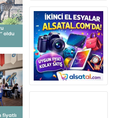
ru
” oldu
fiyatlı