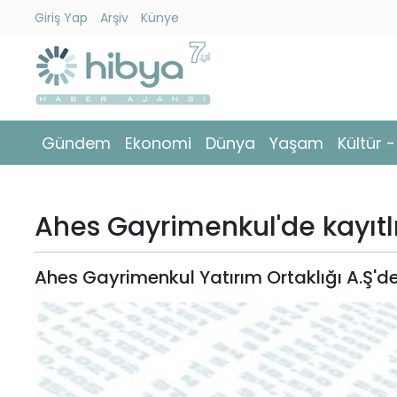
Giriş Yap
Arşiv
Künye
Ara
Gündem
Gündem
Ekonomi
Dünya
Yaşam
Kültür 
Ekonomi
Dünya
Ahes Gayrimenkul'de kayıtlı
Yaşam
Ahes Gayrimenkul Yatırım Ortaklığı A.Ş'de 
Kültür
-
Sanat
Spor