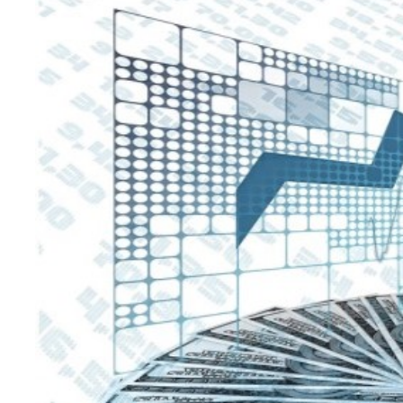
Teknoloji
Sektörel
Arşiv
Künye
Giriş
Yap