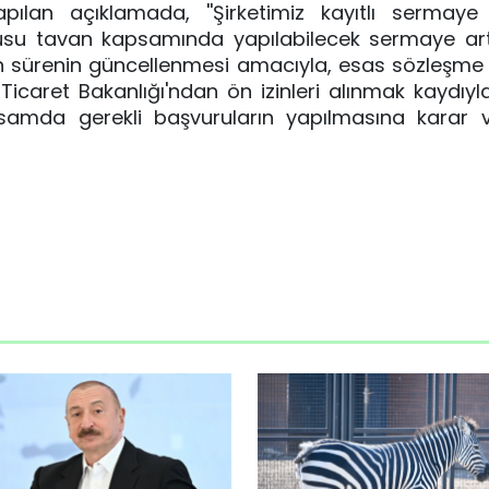
lan açıklamada, ''Şirketimiz kayıtlı sermaye 
nusu tavan kapsamında yapılabilecek sermaye art
şkin sürenin güncellenmesi amacıyla, esas sözleşme d
icaret Bakanlığı'ndan ön izinleri alınmak kaydıyla
da gerekli başvuruların yapılmasına karar veril