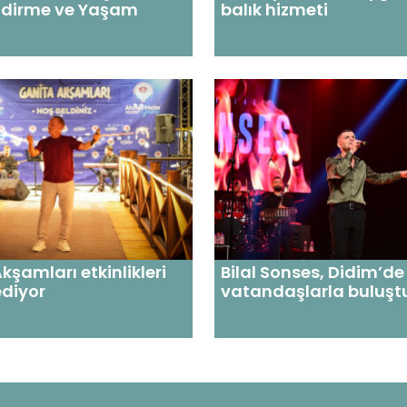
ndirme ve Yaşam
balık hizmeti
kşamları etkinlikleri
Bilal Sonses, Didim’de
diyor
vatandaşlarla buluşt