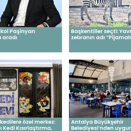
Nikol Paşinyan
Başkentliler seçti: Yav
a aradı
zebranın adı “Pijamalı
kedilere özel merkez:
Antalya Büyükşehir
ı Kedi Kısırlaştırma,
Belediyesi’nden uygun 