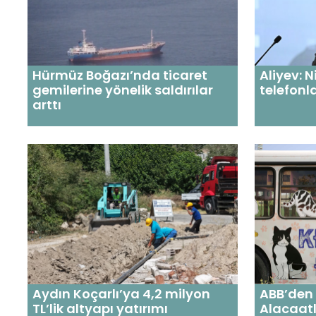
Hürmüz Boğazı’nda ticaret
Aliyev: 
gemilerine yönelik saldırılar
telefonl
arttı
Aydın Koçarlı’ya 4,2 milyon
ABB’den 
TL’lik altyapı yatırımı
Alacaatl