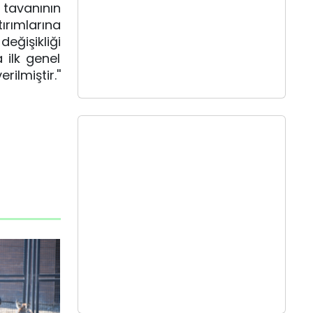
tavanının
ırımlarına
eğişikliği
 ilk genel
miştir.''