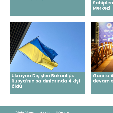
Sahiple
Merkezi
Ukrayna Dışişleri Bakanlığı:
Ganita A
Rusya’nın saldırılarında 4 kişi
devam e
öldü