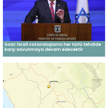
Saar: İsrail vatandaşlarını her türlü tehdide
karşı savunmaya devam edecektir