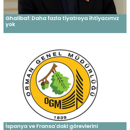
Ghalibaf: Daha fazla tiyatroya ihtiyacımız
yok
İspanya ve Fransa'daki görevlerini