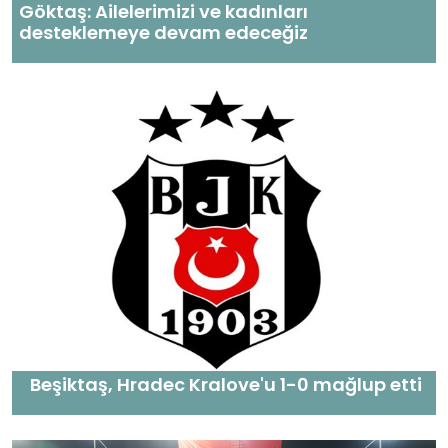
Göktaş: Ailelerimizi ve kadınları
desteklemeye devam edeceğiz
Beşiktaş, Hradec Kralove'u 1-0 mağlup etti