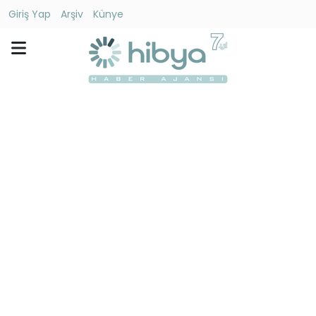
Giriş Yap
Arşiv
Künye
Ara
Gündem
Ekonomi
Dünya
Yaşam
Kültür
-
Sanat
Spor