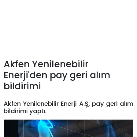
Teknoloji
Sektörel
Arşiv
Künye
Akfen Yenilenebilir
Enerji'den pay geri alım
Giriş
bildirimi
Yap
Akfen Yenilenebilir Enerji A.Ş, pay geri alım
bildirimi yaptı.