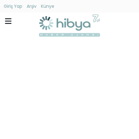
Giriş Yap
Arşiv
Künye
Ara
Gündem
Ekonomi
Dünya
Yaşam
Kültür
-
Sanat
Spor