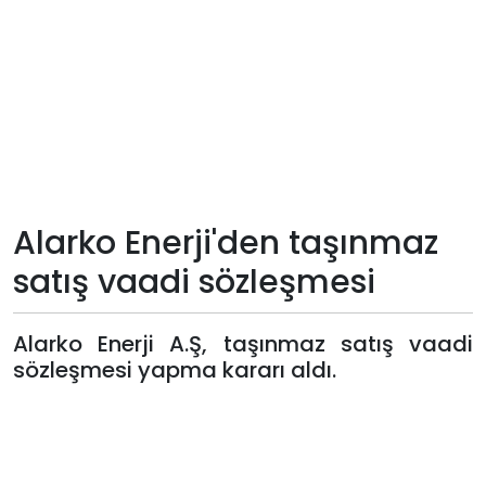
Teknoloji
Sektörel
Arşiv
Künye
Alarko Enerji'den taşınmaz
Giriş
satış vaadi sözleşmesi
Yap
Alarko Enerji A.Ş, taşınmaz satış vaadi
sözleşmesi yapma kararı aldı.