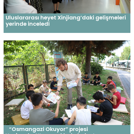
Uluslararası heyet Xinjiang’daki gelişmeleri
yerinde inceledi
“Osmangazi Okuyor” projesi