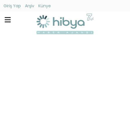
Giriş Yap
Arşiv
Künye
Ara
Gündem
Ekonomi
Dünya
Yaşam
Kültür
-
Sanat
Spor