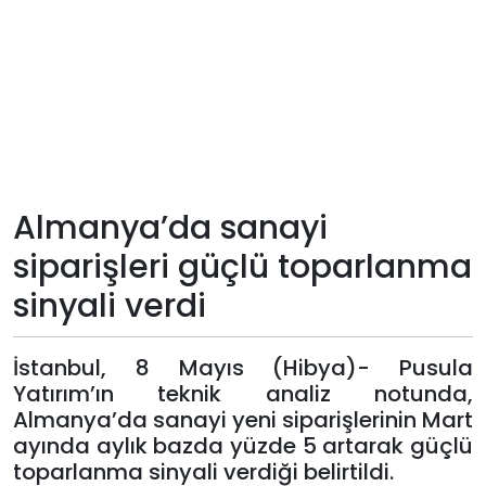
Teknoloji
Sektörel
Arşiv
Künye
Almanya’da sanayi
siparişleri güçlü toparlanma
Giriş
sinyali verdi
Yap
İstanbul, 8 Mayıs (Hibya)- Pusula
Yatırım’ın teknik analiz notunda,
Almanya’da sanayi yeni siparişlerinin Mart
ayında aylık bazda yüzde 5 artarak güçlü
toparlanma sinyali verdiği belirtildi.