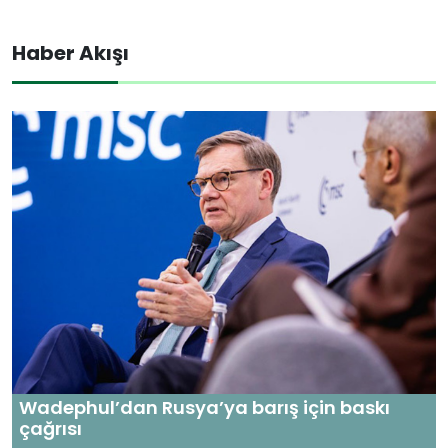
Haber Akışı
Wadephul’dan Rusya’ya barış için baskı
çağrısı