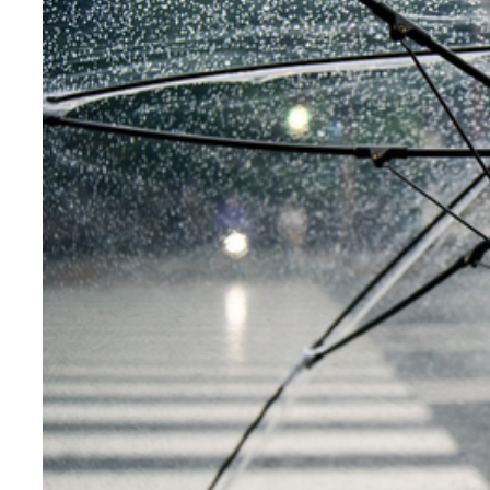
Teknoloji
Sektörel
Arşiv
Künye
Giriş
Yap