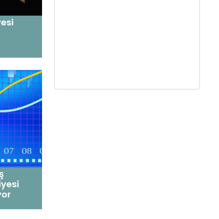
yesi
ş
iyesi
yor