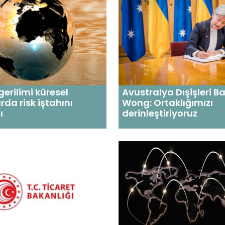
erilimi küresel
Avustralya Dışişleri B
rda risk iştahını
Wong: Ortaklığımızı
ı
derinleştiriyoruz