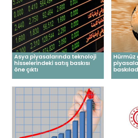
Asya piyasalarında teknoloji
Hürmüz g
hisselerindeki satış baskısı
piyasala
öne çıktı
baskılad