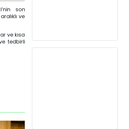
i’nin son
ralıklı ve
gar ve kısa
e tedbirli