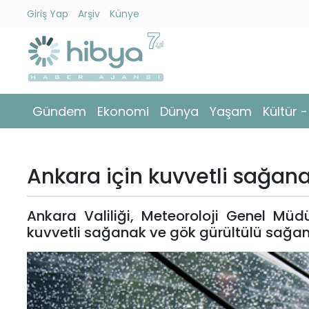
Giriş Yap
Arşiv
Künye
Ara
Gündem
Gündem
Ekonomi
Dünya
Yaşam
Kültür 
Ekonomi
Dünya
Ankara için kuvvetli sağana
Yaşam
Ankara Valiliği, Meteoroloji Genel Mü
Kültür
kuvvetli sağanak ve gök gürültülü sağan
-
Sanat
Spor