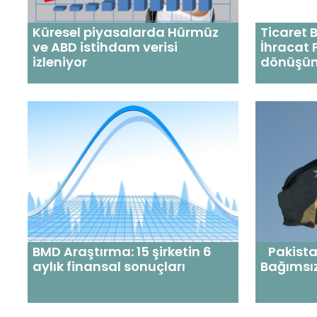
Küresel piyasalarda Hürmüz
Ticaret 
ve ABD istihdam verisi
İhracat 
izleniyor
dönüşü
BMD Araştırma: 15 şirketin 6
Pakistan
aylık finansal sonuçları
Bağımsız