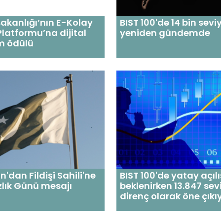
Bakanlığı’nın E-Kolay
BIST 100'de 14 bin sevi
Platformu’na dijital
yeniden gündemde
m ödülü
BIST 100'de yatay açılı
'dan Fildişi Sahili'ne
beklenirken 13.847 sev
lık Günü mesajı
direnç olarak öne çıkı