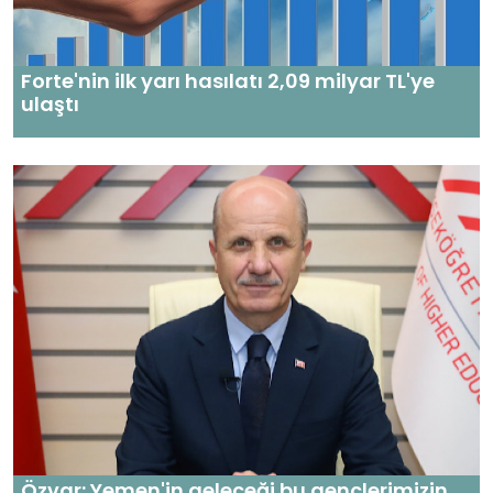
Forte'nin ilk yarı hasılatı 2,09 milyar TL'ye
ulaştı
Özvar: Yemen'in geleceği bu gençlerimizin