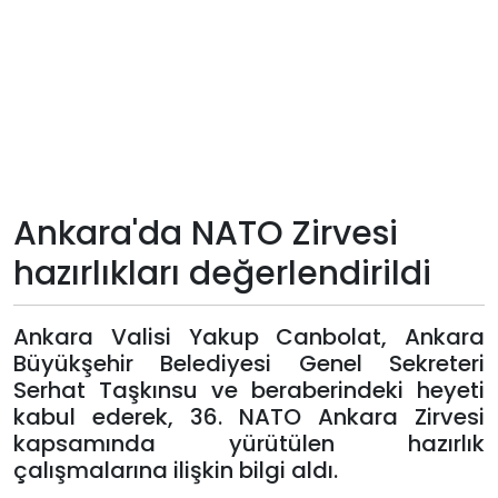
Teknoloji
Sektörel
Arşiv
Künye
Ankara'da NATO Zirvesi
hazırlıkları değerlendirildi
Giriş
Yap
Ankara Valisi Yakup Canbolat, Ankara
Büyükşehir Belediyesi Genel Sekreteri
Serhat Taşkınsu ve beraberindeki heyeti
kabul ederek, 36. NATO Ankara Zirvesi
kapsamında yürütülen hazırlık
çalışmalarına ilişkin bilgi aldı.