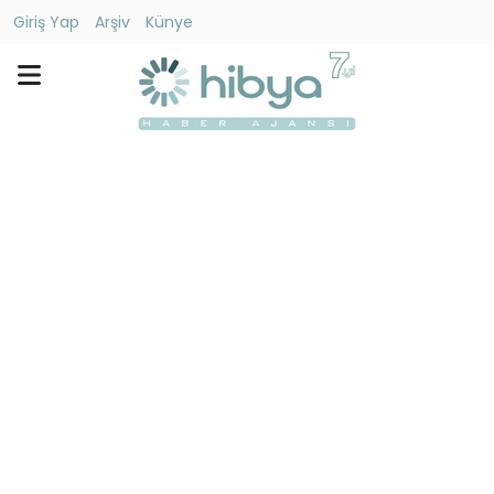
Giriş Yap
Arşiv
Künye
Ara
Gündem
Ekonomi
Dünya
Yaşam
Kültür
-
Sanat
Spor