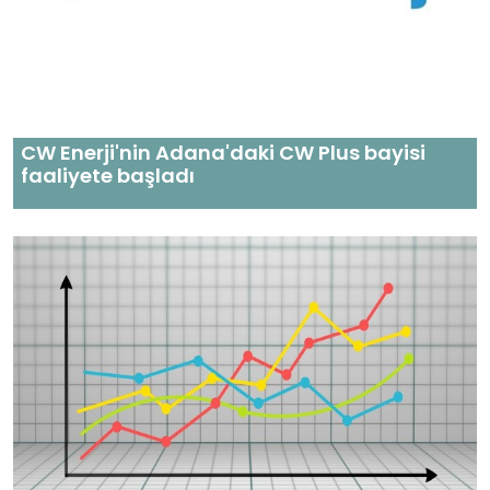
CW Enerji'nin Adana'daki CW Plus bayisi
faaliyete başladı