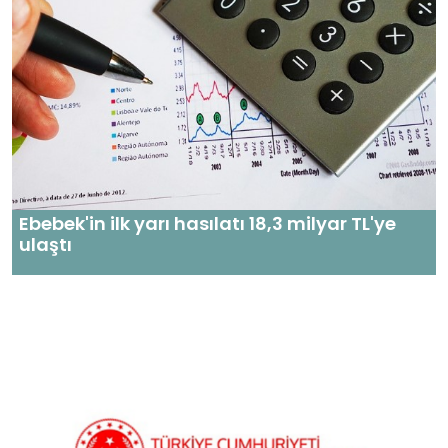
Ebebek'in ilk yarı hasılatı 18,3 milyar TL'ye
ulaştı