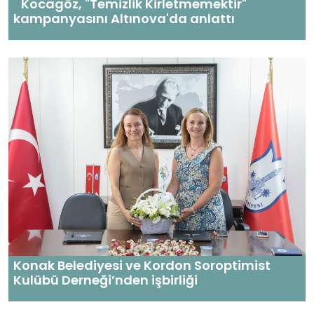
Kocagöz, "Temizlik Kirletmemektir"
kampanyasını Altınova'da anlattı
Konak Belediyesi ve Kordon Soroptimist
Kulübü Derneği’nden işbirliği