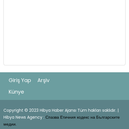
Giriş Yap
Arşiv
Künye
Copyright © 2023 Hibya Haber Ajansı Tüm hakları saklıdır. |
Hibya News Agency :
Спазва Етичния кодекс на Българските
медии.