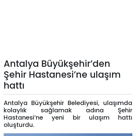
Teknoloji
Sektörel
Arşiv
Künye
Antalya Büyükşehir’den
Şehir Hastanesi’ne ulaşım
Giriş
hattı
Yap
Antalya Büyükşehir Belediyesi, ulaşımda
kolaylık sağlamak adına Şehir
Hastanesi’ne yeni bir ulaşım hattı
oluşturdu.