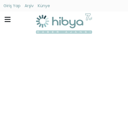
Giriş Yap
Arşiv
Künye
Ara
Gündem
Ekonomi
Dünya
Yaşam
Kültür
-
Sanat
Spor