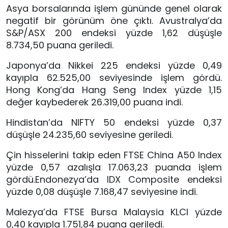
Asya borsalarında işlem gününde genel olarak
negatif bir görünüm öne çıktı. Avustralya’da
S&P/ASX 200
endeksi yüzde 1,62 düşüşle
8.734,50 puana geriledi.
Japonya’da
Nikkei 225
endeksi yüzde 0,49
kayıpla 62.525,00 seviyesinde işlem gördü.
Hong Kong’da
Hang Seng Index
yüzde 1,15
değer kaybederek 26.319,00 puana indi.
Hindistan’da
NIFTY 50
endeksi yüzde 0,37
düşüşle 24.235,60 seviyesine geriledi.
Çin hisselerini takip eden
FTSE China A50 Index
yüzde 0,57 azalışla 17.063,23 puanda işlem
gördü.Endonezya’da
IDX Composite
endeksi
yüzde 0,08 düşüşle 7.168,47 seviyesine indi.
Malezya’da
FTSE Bursa Malaysia KLCI
yüzde
0,40 kayıpla 1.751,84 puana geriledi.