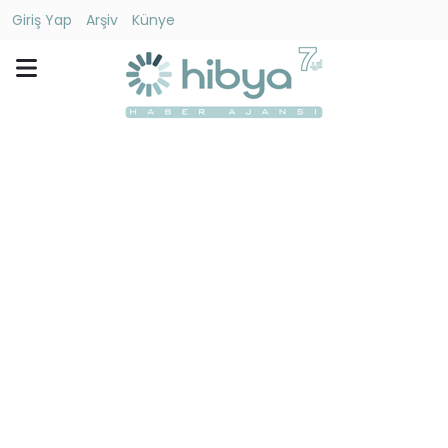
Giriş Yap
Arşiv
Künye
Ara
Gündem
Ekonomi
Dünya
Yaşam
Kültür
-
Sanat
Spor