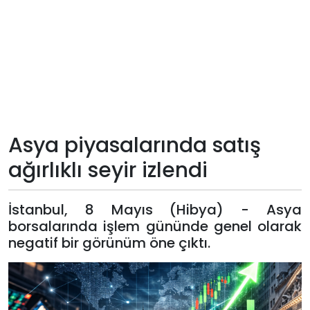
Teknoloji
Sektörel
Arşiv
Künye
Asya piyasalarında satış
ağırlıklı seyir izlendi
Giriş
Yap
İstanbul, 8 Mayıs (Hibya) - Asya
borsalarında işlem gününde genel olarak
negatif bir görünüm öne çıktı.