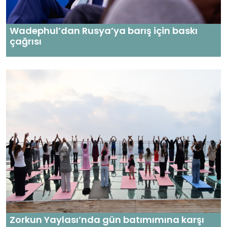
Wadephul’dan Rusya’ya barış için baskı
çağrısı
Zorkun Yaylası’nda gün batımımına karşı