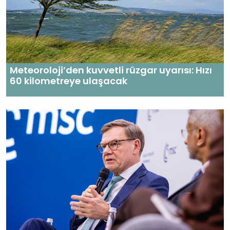
Meteoroloji’den kuvvetli rüzgar uyarısı: Hızı
60 kilometreye ulaşacak