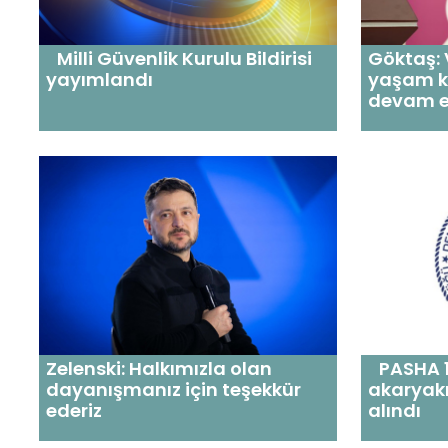
Milli Güvenlik Kurulu Bildirisi
Göktaş:
yayımlandı
yaşam ka
devam e
Zelenski: Halkımızla olan
PASHA 1
dayanışmanız için teşekkür
akaryakı
ederiz
alındı