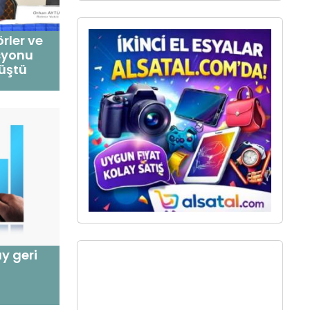
rler ve
syonu
rüştü
y geri