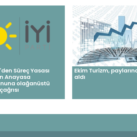
i'den Süreç Yasası
Ekim Turizm, payların
için Anayasa
aldı
nuna olağanüstü
 çağrısı