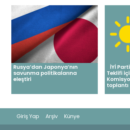
Rusya’dan Japonya’nın
İYİ Part
savunma politikalarına
Teklifi 
eleştiri
Komisyo
toplantı
Giriş Yap
Arşiv
Künye