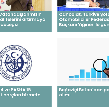
 Vatandaşlarımızın
Canbolat, Türkiye Şofö
litelerini artırmaya
Otomobilciler Federa
deceğiz
Başkanı Yiğiner ile gö
4 ve PASHA 15
Boğaziçi Beton’dan pa
t barçları hizmete
alımı