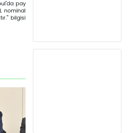
bul'da pay
TL nominal
'' bilgisi