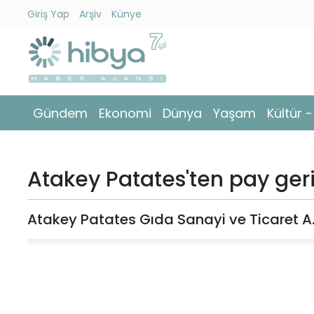
Giriş Yap
Arşiv
Künye
Ara
Gündem
Gündem
Ekonomi
Dünya
Yaşam
Kültür 
Ekonomi
Dünya
Atakey Patates'ten pay geri
Yaşam
Atakey Patates Gıda Sanayi ve Ticaret A.Ş,
Kültür
-
Sanat
Spor