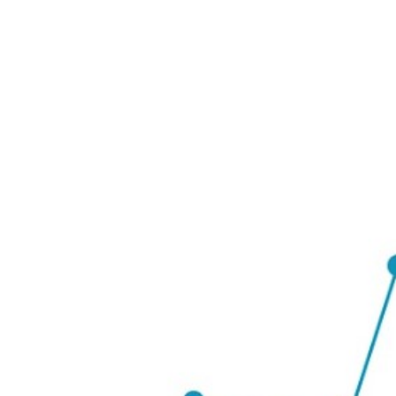
Teknoloji
Sektörel
Arşiv
Künye
Giriş
Yap