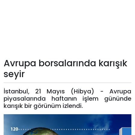
Teknoloji
Sektörel
Arşiv
Künye
Avrupa borsalarında karışık
seyir
Giriş
Yap
İstanbul, 21 Mayıs (Hibya) - Avrupa
piyasalarında haftanın işlem gününde
karışık bir görünüm izlendi.