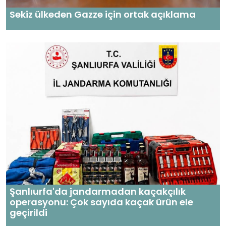
Sekiz ülkeden Gazze için ortak açıklama
Şanlıurfa'da jandarmadan kaçakçılık
operasyonu: Çok sayıda kaçak ürün ele
geçirildi