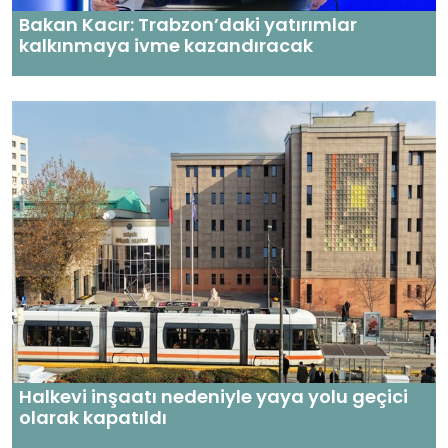
Bakan Kacır: Trabzon’daki yatırımlar
kalkınmaya ivme kazandıracak
Halkevi inşaatı nedeniyle yaya yolu geçici
olarak kapatıldı