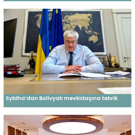
Sybiha’dan Bolivyalı mevkidaşına tebrik