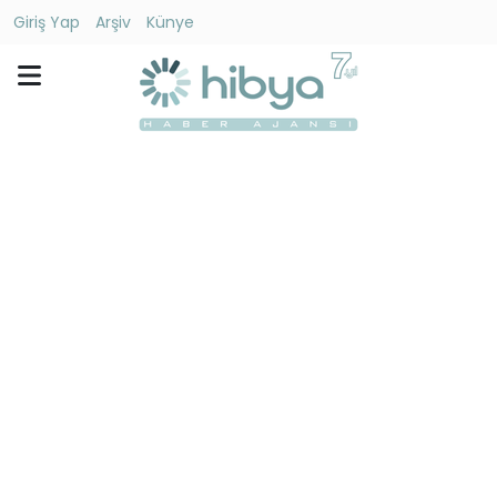
Giriş Yap
Arşiv
Künye
Ara
Gündem
Ekonomi
Dünya
Yaşam
Kültür
-
Sanat
Spor