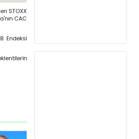
eden STOXX
sa'nın CAC
IB Endeksi
lentilerin