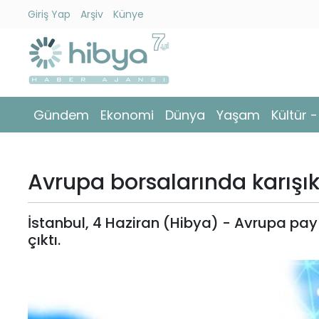
Giriş Yap
Arşiv
Künye
Ara
Gündem
Gündem
Ekonomi
Dünya
Yaşam
Kültür 
Ekonomi
Dünya
Avrupa borsalarında karışık
Yaşam
İstanbul, 4 Haziran (Hibya) - Avrupa pa
Kültür
çıktı.
-
Sanat
Spor