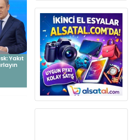
k: Yakıt
rlayın