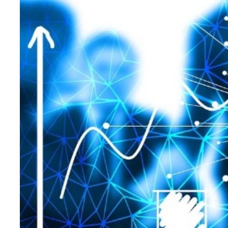
Teknoloji
Sektörel
Arşiv
Künye
Giriş
Yap