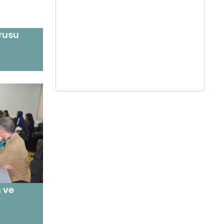
rusu
 ve