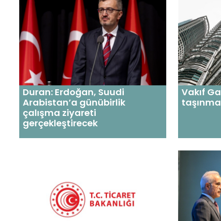
Duran: Erdoğan, Suudi
Vakıf G
Arabistan’a günübirlik
taşınma
çalışma ziyareti
gerçekleştirecek