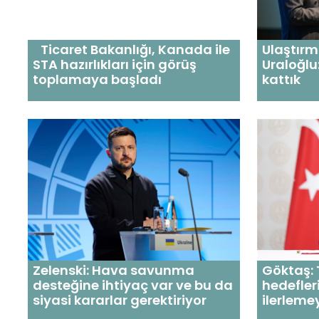
Ticaret Bakanlığı, Kanada ile
Ulaştırm
STA hazırlıkları için görüş
Uraloğlu:
toplamaya başladı
kattık
Zelenski: Hava savunma
Göktaş: 
desteğine ihtiyaç var ve bu da
hedefler
siyasi kararlar gerektiriyor
ilerlem