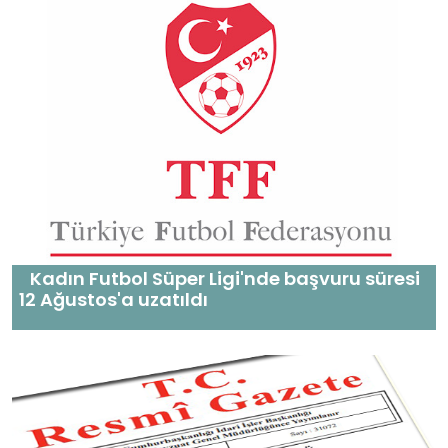
Kadın Futbol Süper Ligi'nde başvuru süresi
12 Ağustos'a uzatıldı