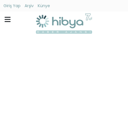
Giriş Yap
Arşiv
Künye
Ara
Gündem
Ekonomi
Dünya
Yaşam
Kültür
-
Sanat
Spor