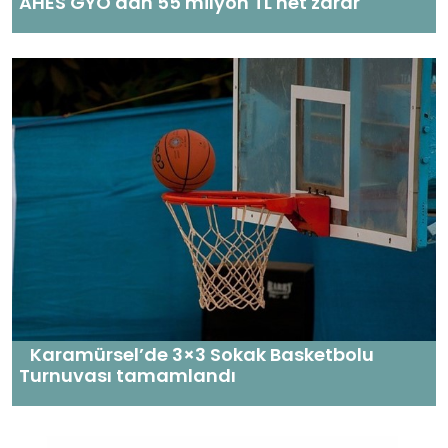
AHES GYO'dan 55 milyon TL net zarar
Karamürsel’de 3×3 Sokak Basketbolu
Turnuvası tamamlandı