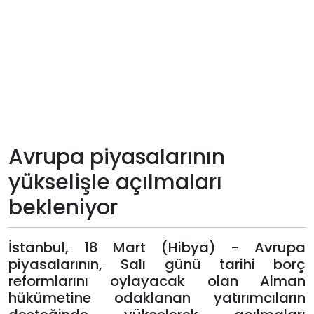
Teknoloji
Sektörel
Arşiv
Künye
Avrupa piyasalarının
Giriş
yükselişle açılmaları
Yap
bekleniyor
İstanbul, 18 Mart (Hibya) - Avrupa
piyasalarının, Salı günü tarihi borç
reformlarını oylayacak olan Alman
hükümetine odaklanan yatırımcıların