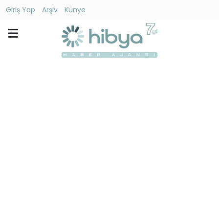
Giriş Yap
Arşiv
Künye
Ara
Gündem
Ekonomi
Dünya
Yaşam
Kültür
-
Sanat
Spor