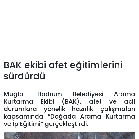
Teknoloji
Sektörel
Arşiv
Künye
BAK ekibi afet eğitimlerini
sürdürdü
Giriş
Yap
Muğla- Bodrum Belediyesi Arama
Kurtarma Ekibi (BAK), afet ve acil
durumlara yönelik hazırlık çalışmaları
kapsamında “Doğada Arama Kurtarma
ve İp Eğitimi” gerçekleştirdi.