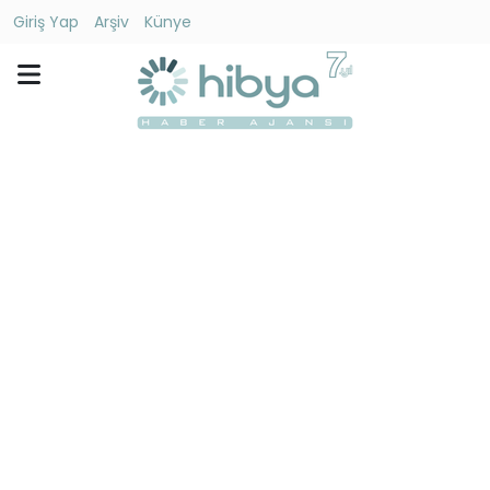
Giriş Yap
Arşiv
Künye
Ara
Gündem
Ekonomi
Dünya
Yaşam
Kültür
-
Sanat
Spor