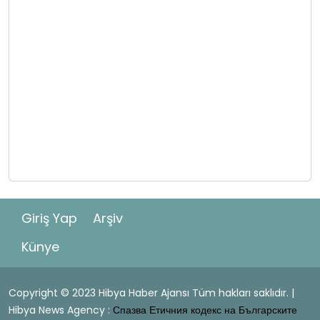
Giriş Yap
Arşiv
Künye
Copyright © 2023 Hibya Haber Ajansı Tüm hakları saklıdır. |
Hibya News Agency :
Спазва Етичния кодекс на Българските