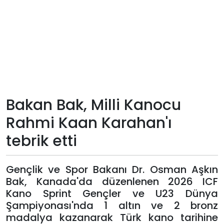
Teknoloji
Sektörel
Arşiv
Künye
Bakan Bak, Milli Kanocu
Rahmi Kaan Karahan'ı
Giriş
tebrik etti
Yap
Gençlik ve Spor Bakanı Dr. Osman Aşkın
Bak, Kanada'da düzenlenen 2026 ICF
Kano Sprint Gençler ve U23 Dünya
Şampiyonası'nda 1 altın ve 2 bronz
madalya kazanarak Türk kano tarihine