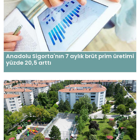
Anadolu Sigorta'nın 7 aylık brüt prim üretimi
yüzde 20,5 arttı