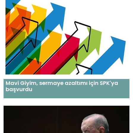
Mavi Giyim, sermaye azaltımı için SPK'ya
başvurdu