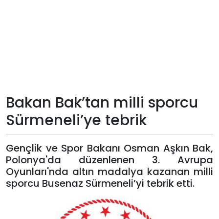
Teknoloji
Sektörel
Arşiv
Künye
Bakan Bak’tan milli sporcu
Sürmeneli’ye tebrik
Giriş
Yap
Gençlik ve Spor Bakanı Osman Aşkın Bak,
Polonya'da düzenlenen 3. Avrupa
Oyunları'nda altın madalya kazanan milli
sporcu Busenaz Sürmeneli’yi tebrik etti.