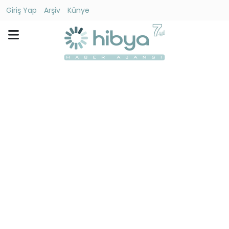
Giriş Yap
Arşiv
Künye
Ara
Gündem
Ekonomi
Dünya
Yaşam
Kültür
-
Sanat
Spor