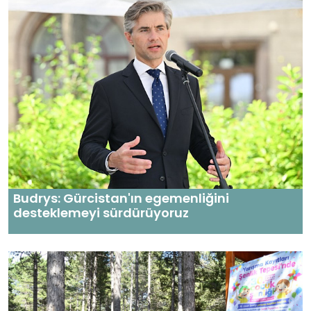
Budrys: Gürcistan'ın egemenliğini
desteklemeyi sürdürüyoruz