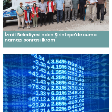
İzmit Belediyesi'nden Şirintepe'de cuma
namazı sonrası ikram