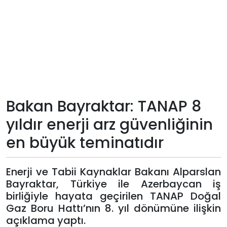
Teknoloji
Sektörel
Arşiv
Künye
Bakan Bayraktar: TANAP 8
yıldır enerji arz güvenliğinin
Giriş
en büyük teminatıdır
Yap
Enerji ve Tabii Kaynaklar Bakanı Alparslan
Bayraktar, Türkiye ile Azerbaycan iş
birliğiyle hayata geçirilen TANAP Doğal
Gaz Boru Hattı’nın 8. yıl dönümüne ilişkin
açıklama yaptı.