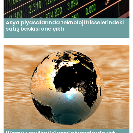
Asya piyasalarında teknoloji hisselerindeki
satış baskısı öne çıktı
Hürmüz gerilimi küresel piyasalarda risk