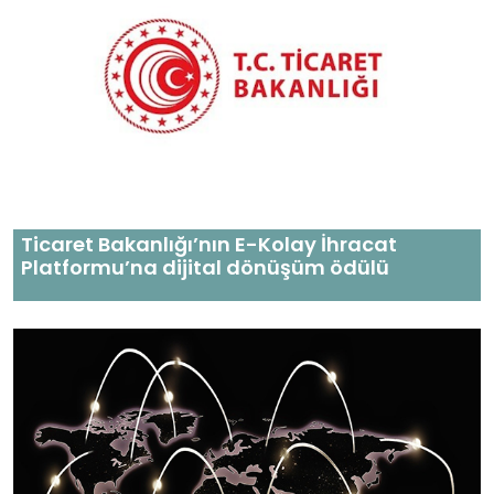
Ticaret Bakanlığı’nın E-Kolay İhracat
Platformu’na dijital dönüşüm ödülü