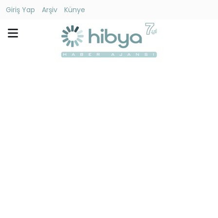
Giriş Yap
Arşiv
Künye
Ara
Gündem
Ekonomi
Dünya
Yaşam
Kültür
-
Sanat
Spor