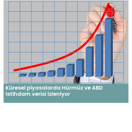
Küresel piyasalarda Hürmüz ve ABD
istihdam verisi izleniyor