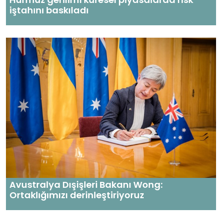
iştahını baskıladı
Avustralya Dışişleri Bakanı Wong:
Ortaklığımızı derinleştiriyoruz