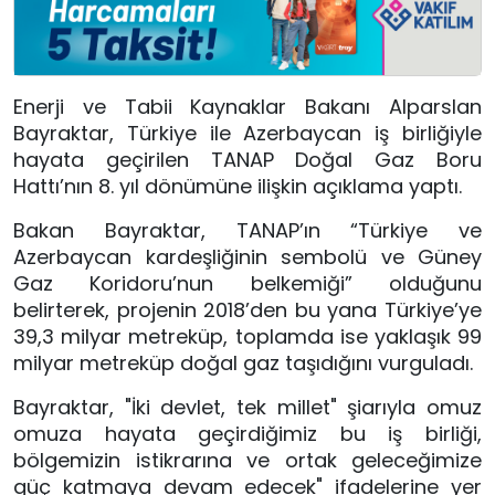
Enerji ve Tabii Kaynaklar Bakanı Alparslan
Bayraktar, Türkiye ile Azerbaycan iş birliğiyle
hayata geçirilen TANAP Doğal Gaz Boru
Hattı’nın 8. yıl dönümüne ilişkin açıklama yaptı.
Bakan Bayraktar, TANAP’ın “Türkiye ve
Azerbaycan kardeşliğinin sembolü ve Güney
Gaz Koridoru’nun belkemiği” olduğunu
belirterek, projenin 2018’den bu yana Türkiye’ye
39,3 milyar metreküp, toplamda ise yaklaşık 99
milyar metreküp doğal gaz taşıdığını vurguladı.
Bayraktar, "İ
ki devlet, tek millet" şiarıyla omuz
omuza hayata geçirdiğimiz bu iş birliği,
bölgemizin istikrarına ve ortak geleceğimize
güç katmaya devam edecek
" ifadelerine yer