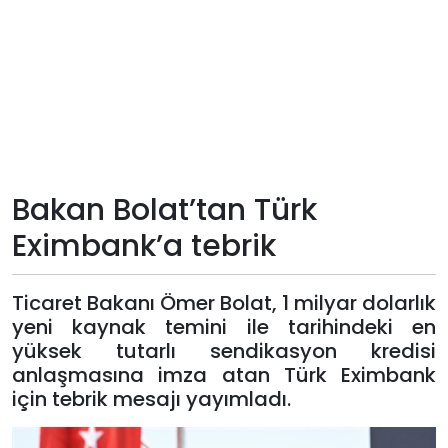
Teknoloji
Sektörel
Arşiv
Künye
Bakan Bolat’tan Türk
Eximbank’a tebrik
Giriş
Yap
Ticaret Bakanı Ömer Bolat, 1 milyar dolarlık
yeni kaynak temini ile tarihindeki en
yüksek tutarlı sendikasyon kredisi
anlaşmasına imza atan Türk Eximbank
için tebrik mesajı yayımladı.