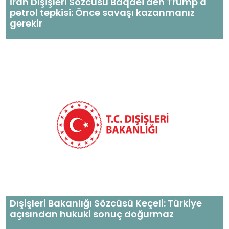
İran Dışişleri Sözcüsü Baqaei'den Trump'a
petrol tepkisi: Önce savaşı kazanmanız
gerekir
Dışişleri Bakanlığı Sözcüsü Keçeli: Türkiye
açısından hukuki sonuç doğurmaz