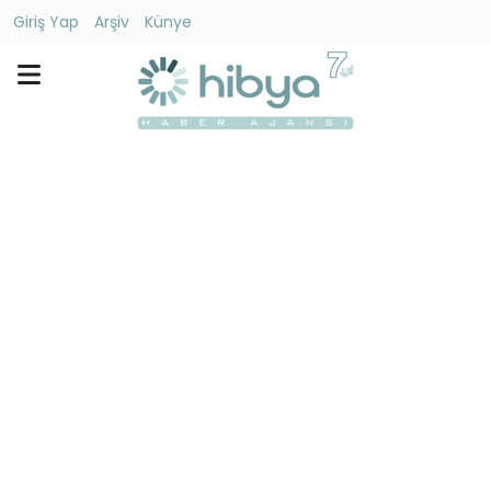
Giriş Yap
Arşiv
Künye
Ara
Gündem
Ekonomi
Dünya
Yaşam
Kültür
-
Sanat
Spor